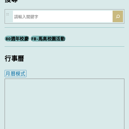
搜
:::
尋
80週年校慶
FB-馬高校園活動
行事曆
月曆模式
內嵌行事曆為視覺預覽，完整行事曆內容請使用