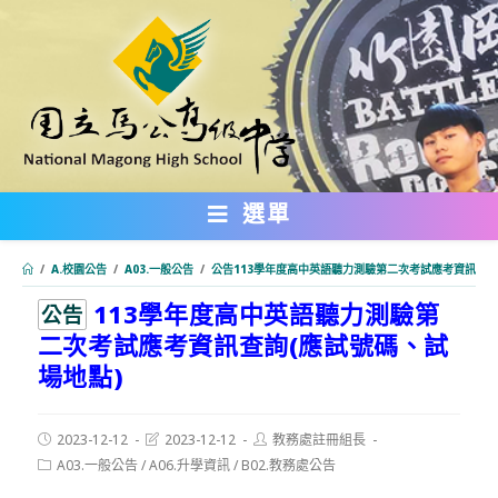
跳
轉
至
主
要
內
選單
容
/
A.校園公告
/
A03.一般公告
/
公告113學年度高中英語聽力測驗第二次考試應考資訊查詢
113學年度高中英語聽力測驗第
:::
公告
二次考試應考資訊查詢(應試號碼、試
場地點)
Post
Post
Post
2023-12-12
2023-12-12
教務處註冊組長
published:
last
author:
Post
A03.一般公告
/
A06.升學資訊
/
B02.教務處公告
modified:
category: