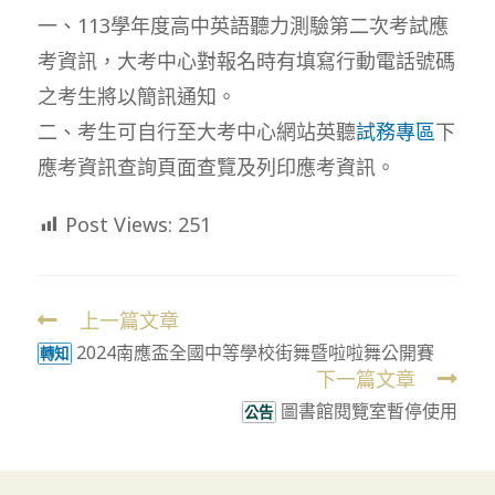
一、113學年度高中英語聽力測驗第二次考試應
考資訊，大考中心對報名時有填寫行動電話號碼
之考生將以簡訊通知。
二、考生可自行至大考中心網站英聽
試務專區
下
應考資訊查詢頁面查覽及列印應考資訊。
Post Views:
251
上一篇文章
Read
2024南應盃全國中等學校街舞暨啦啦舞公開賽
more
轉知
下一篇文章
articles
圖書館閱覽室暫停使用
公告