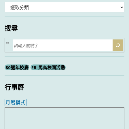
分
類
搜尋
搜
:::
尋
80週年校慶
FB-馬高校園活動
行事曆
月曆模式
內嵌行事曆為視覺預覽，完整行事曆內容請使用