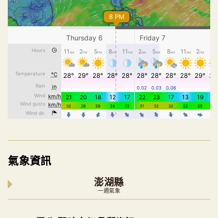
氣象資訊
澎湖縣
一週氣象