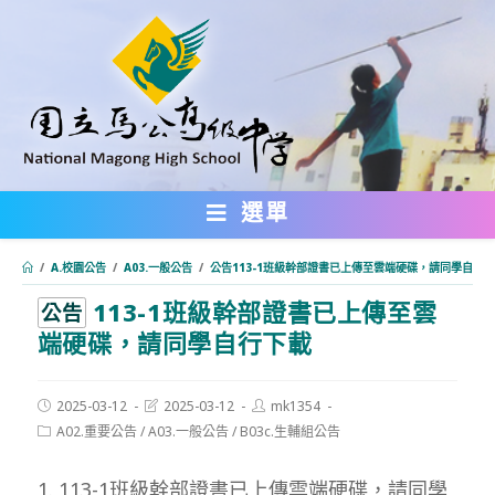
跳
轉
至
主
要
內
選單
容
/
A.校園公告
/
A03.一般公告
/
公告113-1班級幹部證書已上傳至雲端硬碟，請同學自行
113-1班級幹部證書已上傳至雲
:::
公告
端硬碟，請同學自行下載
Post
Post
Post
2025-03-12
2025-03-12
mk1354
published:
last
author:
Post
A02.重要公告
/
A03.一般公告
/
B03c.生輔組公告
modified:
category:
1. 113-1班級幹部證書已上傳雲端硬碟，請同學