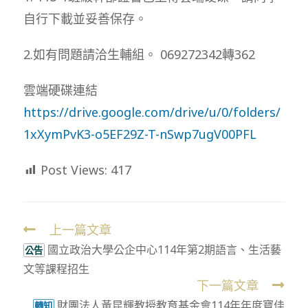
自行下載並妥善保存。
2.如有問題請洽生輔組。 069272342轉362
雲端硬碟連結
https://drive.google.com/drive/u/0/folders/
1xXymPvK3-o5EF29Z-T-nSwp7ugV00PFL
Post Views:
417
上一篇文章
Read
國立政治大學公企中心114年第2期語言、生活藝
more
公告
文等課程招生
articles
下一篇文章
財團法人黃昆輝教授教育基金會114年年度寶佳
轉知