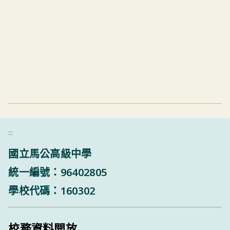
:::
國立馬公高級中學
統一編號：96402805
學校代碼：160302
校務資料開放