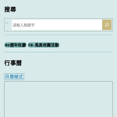
搜尋
搜
:::
尋
80週年校慶
FB-馬高校園活動
行事曆
月曆模式
內嵌行事曆為視覺預覽，完整行事曆內容請使用