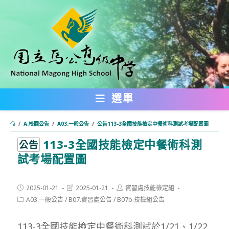
跳
轉
至
主
要
內
選單
容
/
A.校園公告
/
A03.一般公告
/
公告113-3全國技能檢定中餐術科測試考場配置圖
113-3全國技能檢定中餐術科測
:::
公告
試考場配置圖
Post
Post
Post
2025-01-21
2025-01-21
實習處技能檢定組
published:
last
author:
Post
A03.一般公告
/
B07.實習處公告
/
B07b.技檢組公告
modified:
category:
113-3全國技能檢定中餐術科測試於1/21、1/22