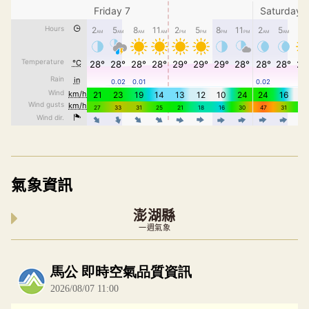
氣象資訊
澎湖縣
一週氣象
內嵌空氣品質小工具為視覺預覽，完整即時空氣