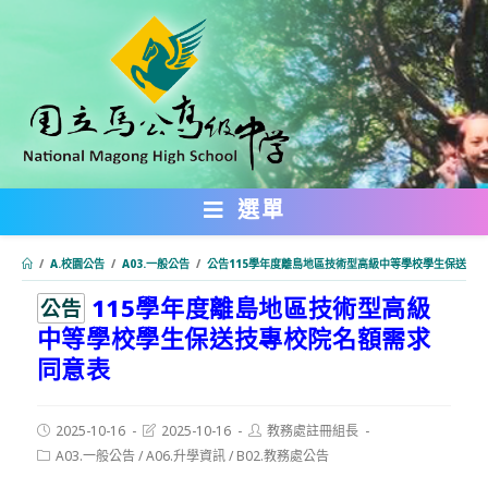
跳
轉
至
主
要
內
選單
容
/
A.校園公告
/
A03.一般公告
/
公告115學年度離島地區技術型高級中等學校學生保送技
115學年度離島地區技術型高級
:::
公告
中等學校學生保送技專校院名額需求
同意表
Post
Post
Post
2025-10-16
2025-10-16
教務處註冊組長
published:
last
author:
Post
A03.一般公告
/
A06.升學資訊
/
B02.教務處公告
modified:
category: