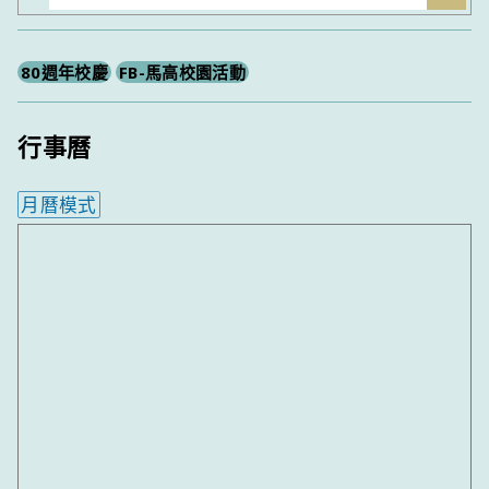
尋
80週年校慶
FB-馬高校園活動
行事曆
月曆模式
內嵌行事曆為視覺預覽，完整行事曆內容請使用