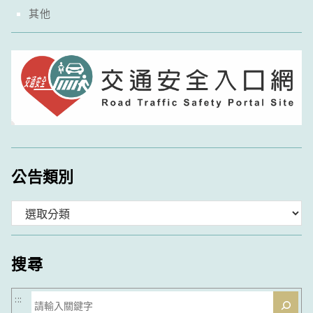
其他
公告類別
分
類
搜尋
搜
:::