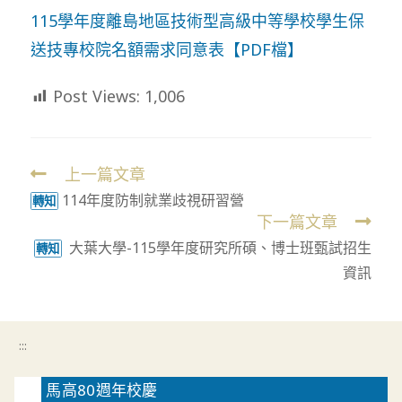
115學年度離島地區技術型高級中等學校學生保
送技專校院名額需求同意表【PDF檔】
Post Views:
1,006
上一篇文章
Read
114年度防制就業歧視研習營
more
轉知
下一篇文章
articles
大葉大學-115學年度研究所碩、博士班甄試招生
轉知
資訊
:::
馬高80週年校慶