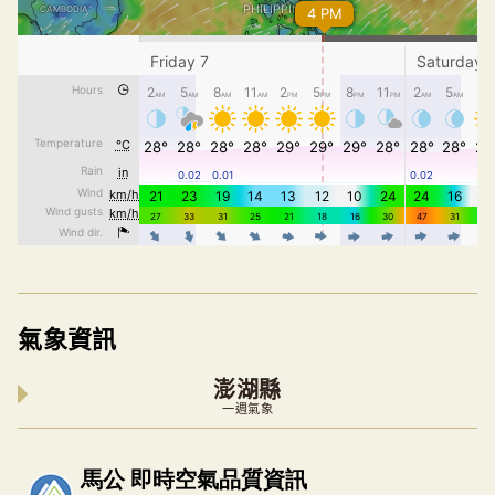
氣象資訊
澎湖縣
一週氣象
內嵌空氣品質小工具為視覺預覽，完整即時空氣