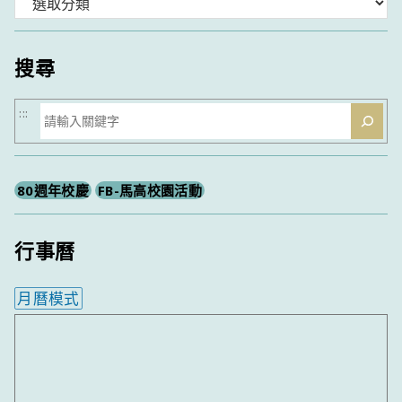
分
類
搜尋
搜
:::
尋
80週年校慶
FB-馬高校園活動
行事曆
月曆模式
內嵌行事曆為視覺預覽，完整行事曆內容請使用