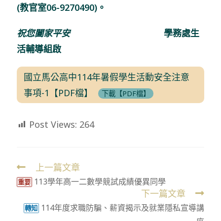
(教官室06-9270490)。
祝您闔家平安
學務處生
活輔導組啟
國立馬公高中114年暑假學生活動安全注意
事項-1【PDF檔】
下載【PDF檔】
Post Views:
264
上一篇文章
Read
113學年高一二數學競試成績優異同學
more
重要
下一篇文章
articles
114年度求職防騙、薪資揭示及就業隱私宣導講
轉知