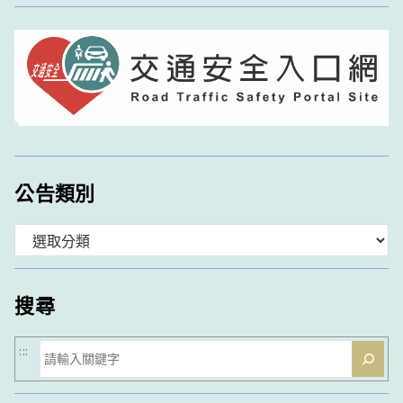
公告類別
分
類
搜尋
搜
:::
尋