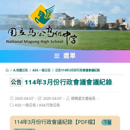
跳
轉
至
主
要
內
選單
容
/
A.校園公告
/
A03.一般公告
/
公告114年3月份行政會議會議紀錄
114年3月份行政會議會議紀錄
:::
公告
Post
Post
Post
2025-04-07
2025-04-07
總務處文書組長
published:
last
author:
Post
A03.一般公告
/
A04.行政公告
modified:
category:
114年3月份行政會議紀錄【PDF檔】
下載