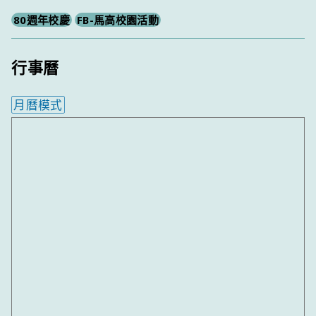
80週年校慶
FB-馬高校園活動
行事曆
月曆模式
內嵌行事曆為視覺預覽，完整行事曆內容請使用