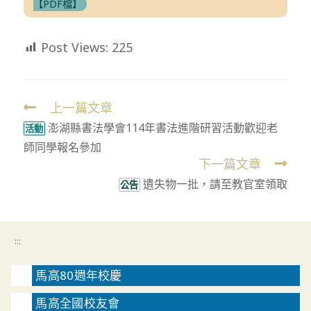
【PDF檔】
Post Views:
225
上一篇文章
Read
澎湖縣書法學會114年書法進階研習活動歡迎老
more
活動
師同學報名參加
articles
下一篇文章
遺失物一批，請至教官室領取
公告
:::
馬高80週年校慶
馬高全國校友會