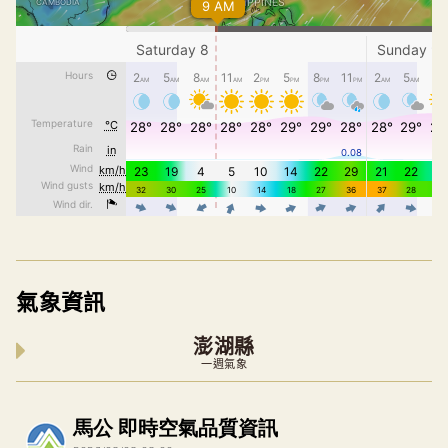
氣象資訊
澎湖縣
一週氣象
內嵌空氣品質小工具為視覺預覽，完整即時空氣