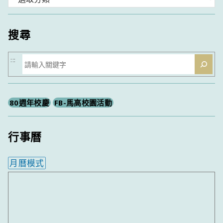
類
搜尋
搜
:::
尋
80週年校慶
FB-馬高校園活動
行事曆
月曆模式
內嵌行事曆為視覺預覽，完整行事曆內容請使用