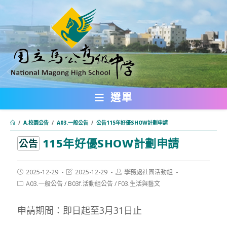
跳
轉
至
主
要
內
選單
容
/
A.校園公告
/
A03.一般公告
/
公告115年好優SHOW計劃申請
115年好優SHOW計劃申請
:::
公告
Post
Post
Post
2025-12-29
2025-12-29
學務處社團活動組
published:
last
author:
Post
A03.一般公告
/
B03f.活動組公告
/
F03.生活與藝文
modified:
category:
申請期間：即日起至3月31日止