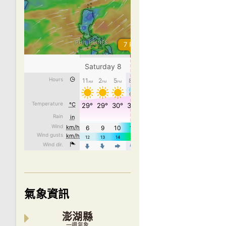
氣象資訊
澎湖縣
一週氣象