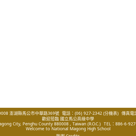
008 澎湖縣馬公市中華路369號
電話：(06) 927-2342
(分機表)
傳真電話：
歡迎蒞臨 國立馬公高級中學
ong City, Penghu County 880008 , Taiwan (R.O.C.)
TEL：886-6-927
Welcome to National Magong High School
致謝 Credits