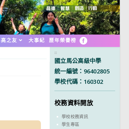
馬高之友
大事紀
歷年榮譽榜
FB
:::
國立馬公高級中學
統一編號：96402805
學校代碼：160302
校務資料開放
學校校務資訊
學生專區