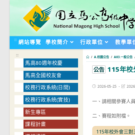
跳
轉
至
主
要
:::
網站導覽
學校簡介
行政單位
教學單
內
容
:::
/
A.校園公告
/
A03.一般公告
馬高80週年校慶
115年
:::
公告
馬高全國校友會
Post
Post
2026-05-25
2026
校務行政系統(日間)
published:
last
modifie
校務行政系統(實技)
一、請相關參賽人員於
新生專區
二、賽程如附檔。
課程計畫
115年校外會三對