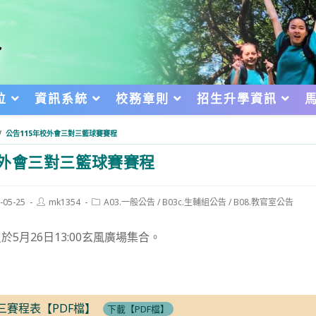
位
資訊系統
校務章則
招生升學資訊
/
公告115年校外會三對三籃球賽賽程
校外會三對三籃球賽賽程
Post
Post
-05-25
mk1354
A03.一般公告
/
B03c.生輔組公告
/
B08.教官室公告
author:
category:
d:
5月26日13:00玄風廣場集合。
三賽程表【PDF檔】
下載【PDF檔】