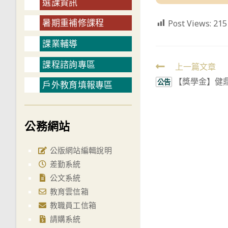
選課資訊
暑期重補修課程
Post Views:
215
課業輔導
課程諮詢專區
Read
上一篇文章
【獎學金】健
more
公告
戶外教育填報專區
articles
公務網站
公版網站編輯說明
差勤系統
公文系統
教育雲信箱
教職員工信箱
請購系統