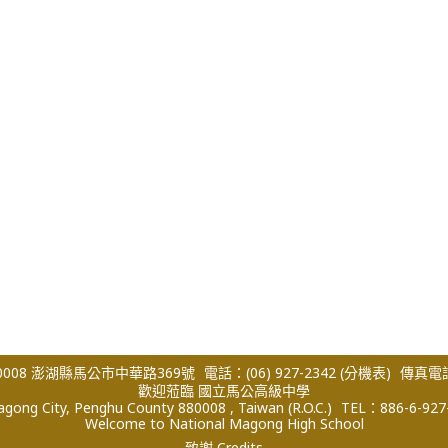
008 澎湖縣馬公市中華路369號
電話：(06) 927-2342
(分機表)
傳真電話：
歡迎蒞臨 國立馬公高級中學
ong City, Penghu County 880008 , Taiwan (R.O.C.)
TEL：886-6-927
Welcome to National Magong High School
致謝 Credits