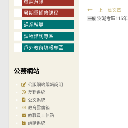
選課資訊
Read
上一篇文章
暑期重補修課程
澎湖考區115
more
一般
課業輔導
articles
課程諮詢專區
戶外教育填報專區
公務網站
公版網站編輯說明
差勤系統
公文系統
教育雲信箱
教職員工信箱
請購系統