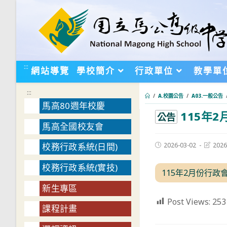
跳
轉
至
主
要
:::
網站導覽
學校簡介
行政單位
教學單
內
容
:::
/
A.校園公告
/
A03.一般公告
馬高80週年校慶
115年
:::
公告
馬高全國校友會
Post
Post
2026-03-02
2026
校務行政系統(日間)
published:
last
modifie
校務行政系統(實技)
115年2月份行政
新生專區
Post Views:
253
課程計畫