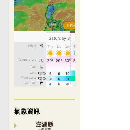
氣象資訊
澎湖縣
一週氣象