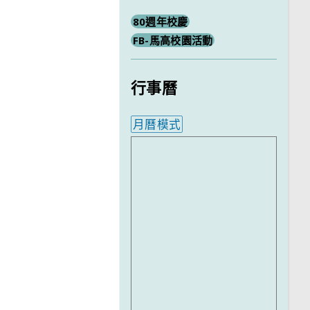
80週年校慶
FB-馬高校園活動
行事曆
月曆模式
內嵌行事曆為視覺預覽，完