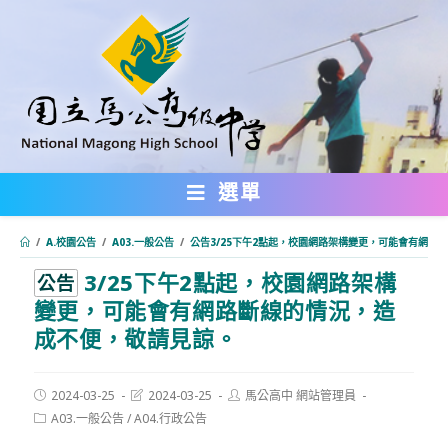
跳
轉
至
主
要
內
選單
容
/
A.校園公告
/
A03.一般公告
/
公告3/25下午2點起，校園網路架構變更，可能會有網路
3/25下午2點起，校園網路架構
:::
公告
變更，可能會有網路斷線的情況，造
成不便，敬請見諒。
Post
Post
Post
2024-03-25
2024-03-25
馬公高中 網站管理員
published:
last
author:
Post
A03.一般公告
/
A04.行政公告
modified:
category: