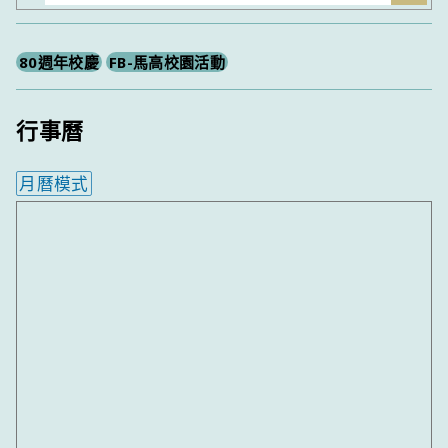
尋
80週年校慶
FB-馬高校園活動
行事曆
月曆模式
內嵌行事曆為視覺預覽，完整行事曆內容請使用