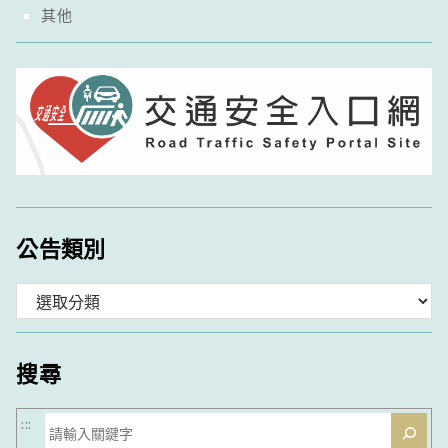
其他
公告類別
分
類
搜尋
搜
:::