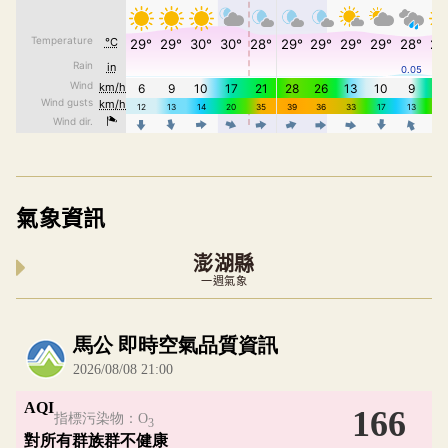
氣象資訊
澎湖縣
一週氣象
內嵌空氣品質小工具為視覺預覽，完整即時空氣