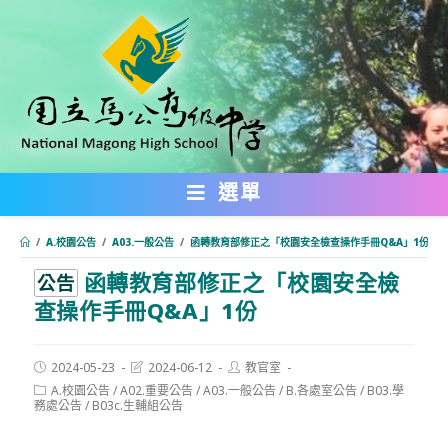
跳
轉
至
主
要
內
選單
容
/
A.校園公告
/
A03.一般公告
/
函轉教育部修正之「校園安全檢查操作手冊Q&A」1份
函轉教育部修正之「校園安全檢
:::
公告
查操作手冊Q&A」1份
Post
Post
Post
2024-05-23
2024-06-12
教官室
published:
last
author:
Post
A.校園公告
/
A02.重要公告
/
A03.一般公告
/
B.各處室公告
/
B03.學
modified:
category:
務處公告
/
B03c.生輔組公告