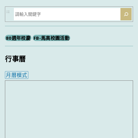
搜
:::
尋
80週年校慶
FB-馬高校園活動
行事曆
月曆模式
內嵌行事曆為視覺預覽，完整行事曆內容請使用