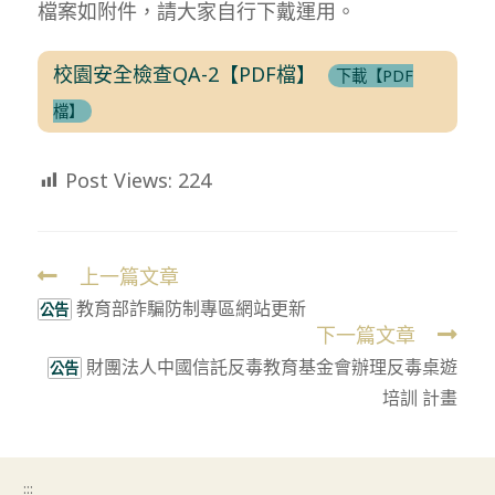
檔案如附件，請大家自行下戴運用。
校園安全檢查QA-2【PDF檔】
下載【PDF
檔】
Post Views:
224
上一篇文章
Read
教育部詐騙防制專區網站更新
more
公告
下一篇文章
articles
財團法人中國信託反毒教育基金會辦理反毒桌遊
公告
培訓 計畫
:::