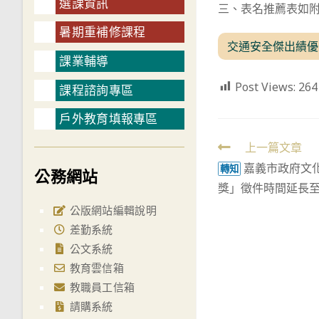
選課資訊
三、表名推薦表如
暑期重補修課程
交通安全傑出績優
課業輔導
Post Views:
264
課程諮詢專區
戶外教育填報專區
Read
上一篇文章
嘉義市政府文
more
轉知
公務網站
獎」徵件時間延長至
articles
公版網站編輯說明
差勤系統
公文系統
教育雲信箱
教職員工信箱
請購系統