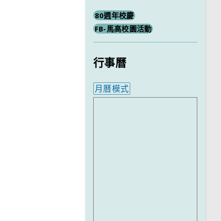
80週年校慶
FB-馬高校園活動
行事曆
月曆模式
內嵌行事曆為視覺預覽，完