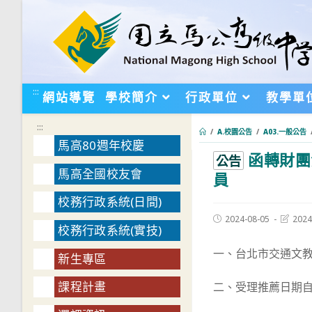
跳
轉
至
主
要
:::
網站導覽
學校簡介
行政單位
教學單
內
容
:::
/
A.校園公告
/
A03.一般公告
馬高80週年校慶
函轉財團
:::
公告
馬高全國校友會
員
校務行政系統(日間)
Post
Post
2024-08-05
2024
校務行政系統(實技)
published:
last
modifie
一、台北市交通文
新生專區
課程計畫
二、受理推薦日期自