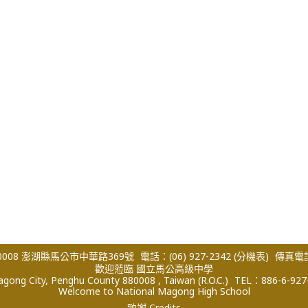
008 澎湖縣馬公市中華路369號
電話：(06) 927-2342
(分機表)
傳真電話：
歡迎蒞臨 國立馬公高級中學
ong City, Penghu County 880008 , Taiwan (R.O.C.)
TEL：886-6-927
Welcome to National Magong High School
致謝 Credits