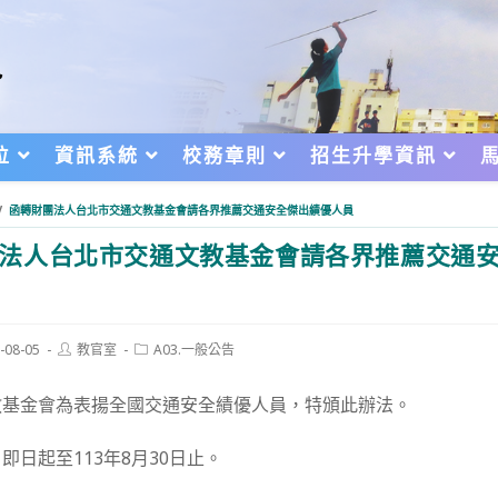
位
資訊系統
校務章則
招生升學資訊
/
函轉財團法人台北市交通文教基金會請各界推薦交通安全傑出績優人員
法人台北市交通文教基金會請各界推薦交通
Post
Post
-08-05
教官室
A03.一般公告
author:
category:
d:
教基金會為表揚全國交通安全績優人員，特頒此辦法。
即日起至113年8月30日止。