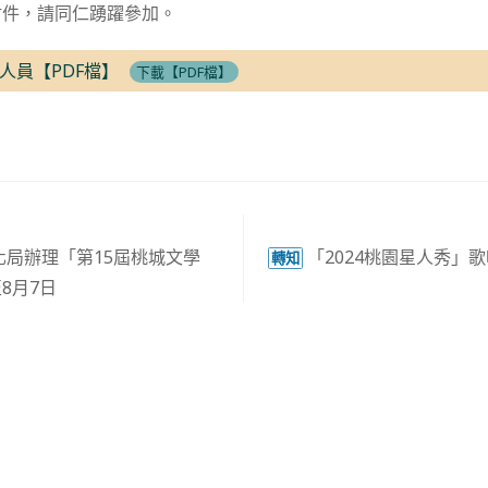
附件，請同仁踴躍參加。
人員【PDF檔】
下載【PDF檔】
化局辦理「第15屆桃城文學
「2024桃園星人秀」
轉知
8月7日