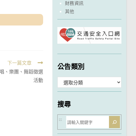
財務資訊
其他
下一篇文章
公告類別
歌唱、樂團、舞蹈徵選
活動
分
類
搜尋
搜
:::
尋