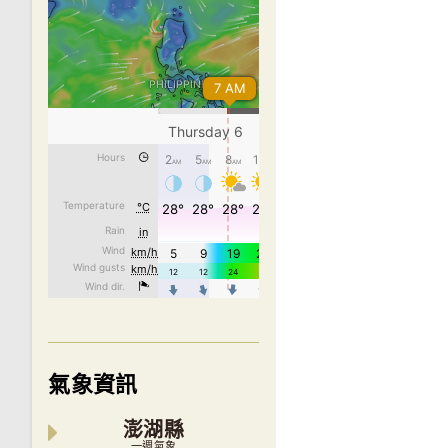
氣象資訊
澎湖縣
一週氣象