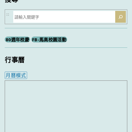
搜
:::
尋
80週年校慶
FB-馬高校園活動
行事曆
月曆模式
內嵌行事曆為視覺預覽，完整行事曆內容請使用