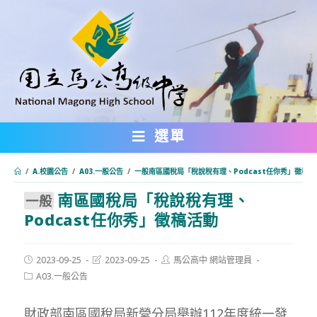
跳
轉
至
主
要
內
選單
容
/
A.校園公告
/
A03.一般公告
/
一般南區國稅局「稅說稅有理、Podcast任你秀」徵稿活
南區國稅局「稅說稅有理、
:::
一般
Podcast任你秀」徵稿活動
Post
Post
Post
2023-09-25
2023-09-25
馬公高中 網站管理員
published:
last
author:
Post
A03.一般公告
modified:
category:
財政部南區國稅局新營分局舉辦112年度統一發