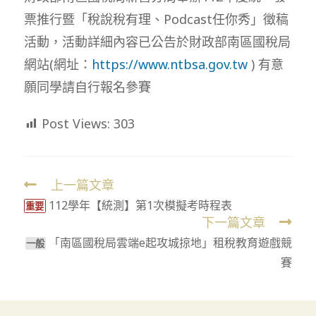
票推行暨「稅說稅有理、Podcast任你秀」徵稿
活動，活動詳細內容已公告於財政部南區國稅局
網站(網址：
https://www.ntbsa.gov.tw
) 有意
願同學請自行報名參賽
Post Views:
303
上一篇文章
Read
112學年【統測】第1次模擬考時程表
more
重要
下一篇文章
articles
「南區國稅局雲端e起攻城掠地」租稅教育遊戲競
一般
賽