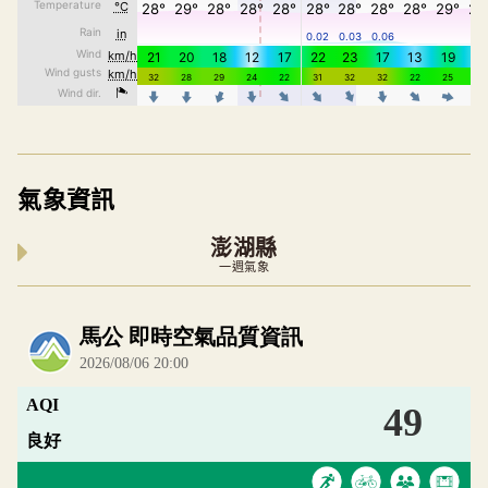
氣象資訊
澎湖縣
一週氣象
內嵌空氣品質小工具為視覺預覽，完整即時空氣