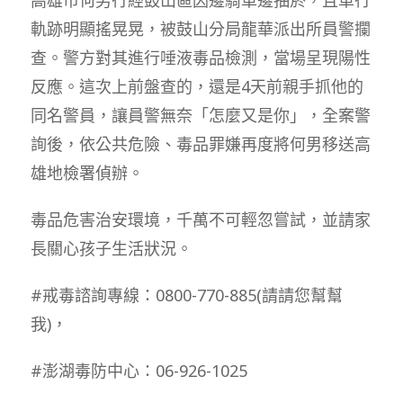
軌跡明顯搖晃晃，被鼓山分局龍華派出所員警攔
查。警方對其進行唾液毒品檢測，當場呈現陽性
反應。這次上前盤查的，還是4天前親手抓他的
同名警員，讓員警無奈「怎麼又是你」，全案警
詢後，依公共危險、毒品罪嫌再度將何男移送高
雄地檢署偵辦。
毒品危害治安環境，千萬不可輕忽嘗試，並請家
長關心孩子生活狀況。
#戒毒諮詢專線：0800-770-885(請請您幫幫
我)，
#澎湖毒防中心：06-926-1025