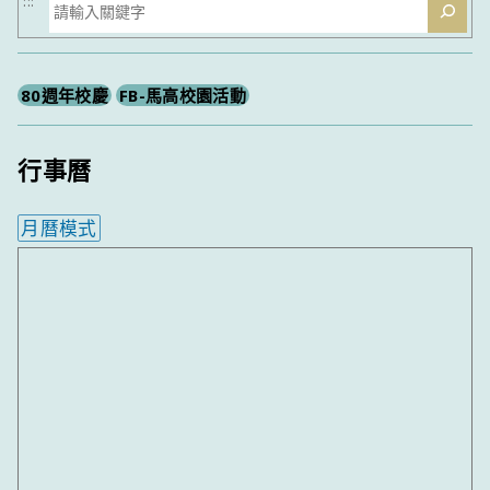
搜
:::
尋
80週年校慶
FB-馬高校園活動
行事曆
月曆模式
內嵌行事曆為視覺預覽，完整行事曆內容請使用