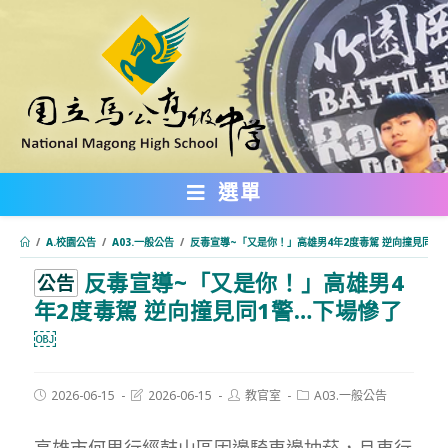
跳
轉
至
主
要
內
選單
容
/
A.校園公告
/
A03.一般公告
/
反毒宣導~「又是你！」高雄男4年2度毒駕 逆向撞見同1
反毒宣導~「又是你！」高雄男4
:::
公告
年2度毒駕 逆向撞見同1警…下場慘了
￼
Post
Post
Post
Post
2026-06-15
2026-06-15
教官室
A03.一般公告
published:
last
author:
category:
modified:
高雄市何男行經鼓山區因邊騎車邊抽菸，且車行