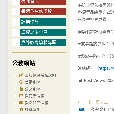
選課資訊
為防止混入校園與社
暑期重補修課程
各類毒品總重逾2
訊後聲押禁見獲准
課業輔導
同學們謹記新興毒
課程諮詢專區
戶外教育填報專區
#戒毒諮詢專線：080
#澎湖毒防中心：06-9
公務網站
連結網址：
https:/
公版網站編輯說明
Post Views:
202
差勤系統
公文系統
教育雲信箱
Read
上一篇文章
教職員工信箱
【獎學金】11
請購系統
more
轉知