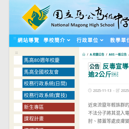
跳
轉
至
主
要
:::
網站導覽
學校簡介
行政單位
教學單
內
容
:::
/
A.校園公告
/
A03.一般公告
馬高80週年校慶
反毒宣導
:::
公告
馬高全國校友會
逾2公斤￼
校務行政系統(日間)
Post
Post
2025-11-13
2025
校務行政系統(實技)
published:
last
modifie
近來流竄年輕族群的
新生專區
不法分子將其混入
課程計畫
肘、膝蓋等處皮膚