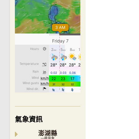
氣象資訊
澎湖縣
一週氣象