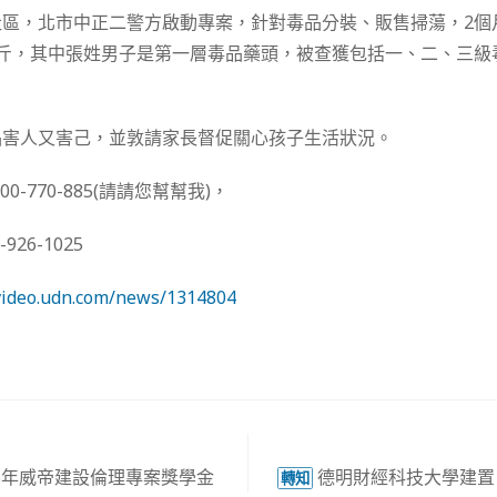
區，北市中正二警方啟動專案，針對毒品分裝、販售掃蕩，2個
公斤，其中張姓男子是第一層毒品藥頭，被查獲包括一、二、三級
。
品害人又害己，並敦請家長督促關心孩子生活狀況。
0-770-885(請請您幫幫我)，
26-1025
/video.udn.com/news/1314804
5年威帝建設倫理專案獎學金
德明財經科技大學建置
轉知