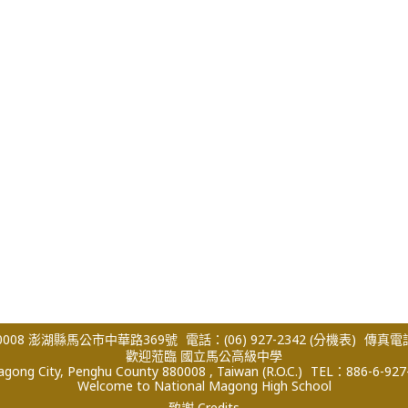
008 澎湖縣馬公市中華路369號
電話：(06) 927-2342
(分機表)
傳真電話：
歡迎蒞臨 國立馬公高級中學
ong City, Penghu County 880008 , Taiwan (R.O.C.)
TEL：886-6-927
Welcome to National Magong High School
致謝 Credits