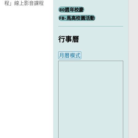
程」線上影音課程
80週年校慶
FB-馬高校園活動
行事曆
月曆模式
內嵌行事曆為視覺預覽，完