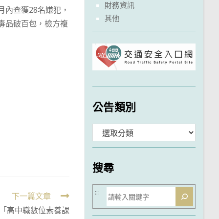
財務資訊
月內查獲28名嫌犯，
其他
毒品破百包，檢方複
公告類別
分
類
搜尋
搜
:::
下一篇文章
尋
「高中職數位素養課