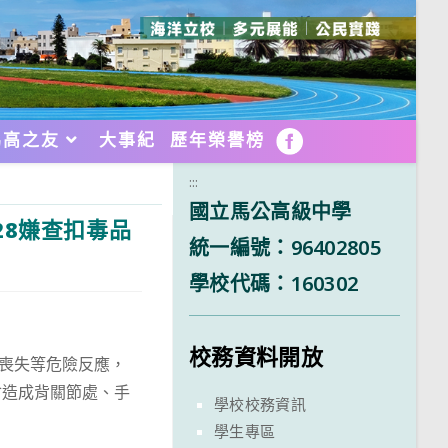
馬高之友
大事紀
歷年榮譽榜
FB
:::
國立馬公高級中學
28嫌查扣毒品
統一編號：96402805
學校代碼：160302
校務資料開放
識喪失等危險反應，
會造成背關節處、手
學校校務資訊
學生專區