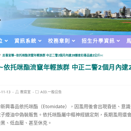
位
資訊系統
校務章則
招生升學資訊
/
反毒宣導~依托咪酯流竄年輕族群 中正二警2個月內逮28嫌查扣毒品逾2公斤￼
~依托咪酯流竄年輕族群 中正二警2個月內逮
Post
Post
-11-13
教官室
A03.一般公告
author:
category:
d:
新興毒品依托咪酯（Etomidate），因濫用後會出現昏迷、意
電子煙油中偽裝販售。依托咪酯屬中樞神經鎮定劑，長期濫用還
變黑、低血壓、甚至休克。