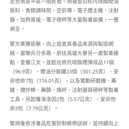
定台南安平區一間民宿，現場查扣依托咪酯煙油
原料、香精調味劑、空菸彈、電子煙主機、注射
器、加熱風槍、電子磅秤等大量製毒設備，一應
俱全。
警方乘勝追擊，向上追查其毒品來源與製造網
絡，當晚兵分多路，前往高雄大寮另一處製毒據
點，查獲江女，並起出依托咪酯煙彈成品11個
（96.9克）、煙油分裝罐23個（301.25克）、安
非他命7包（116.01克），以及電動研磨機、藥
鏟、攪拌棒、藥篩、燒杯、注射器與磅秤等製毒
工具。另起獲海洛因2包（5.57公克）、安非他
命3包（7.79公克）。
警詢後依涉毒品危害防制條例送辦，並持續向上