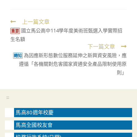
上一篇文章
Read
國立馬公高中114學年度美術班甄選入學實際招
more
重要
生名額
articles
下一篇文章
為因應新形態數位服務延伸之新興資安風險，應
轉知
遵循「各機關對危害國家資通安全產品限制使用原
則」
:::
馬高80週年校慶
馬高全國校友會