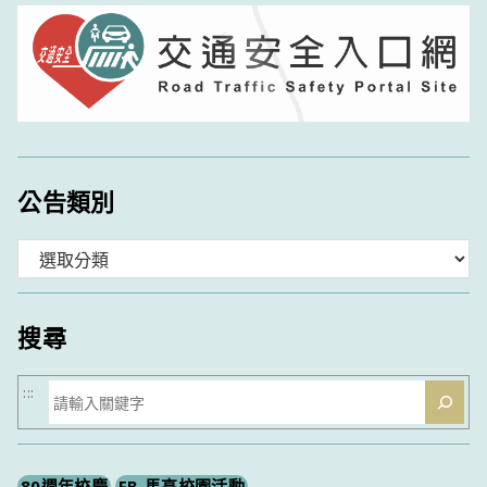
公告類別
分
類
搜尋
搜
:::
尋
80週年校慶
FB-馬高校園活動