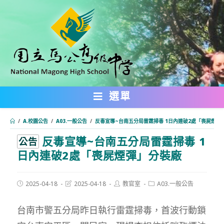
跳
轉
至
主
要
內
選單
容
/
A.校園公告
/
A03.一般公告
/
反毒宣導~台南五分局雷霆掃毒 1日內連破2處「喪屍煙彈
反毒宣導~台南五分局雷霆掃毒 1
:::
公告
日內連破2處「喪屍煙彈」分裝廠
Post
Post
Post
Post
2025-04-18
2025-04-18
教官室
A03.一般公告
published:
last
author:
category:
modified:
台南市警五分局昨日執行雷霆掃毒，首波行動鎖