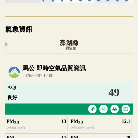
氣象資訊
澎湖縣
一週氣象
內嵌空氣品質小工具為視覺預覽，完整即時空氣