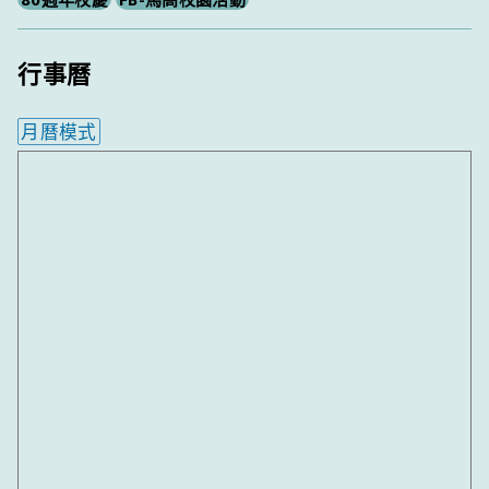
行事曆
月曆模式
內嵌行事曆為視覺預覽，完整行事曆內容請使用