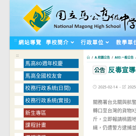
跳
轉
至
主
要
:::
網站導覽
學校簡介
行政單位
教學單
內
容
:::
/
A.校園公告
/
A03.一般公告
馬高80週年校慶
反毒宣導
:::
公告
馬高全國校友會
Post
Post
2025-02-14
2025
校務行政系統(日間)
published:
last
modifie
校務行政系統(實技)
關務署台北關與航
轉口至台灣的貨物X
新生專區
斤，立即報請桃園
課程計畫
緝，仍遭警方逮捕