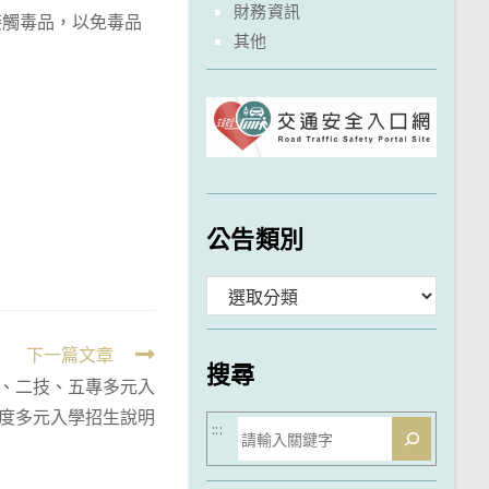
財務資訊
接觸毒品，以免毒品
其他
公告類別
分
類
下一篇文章
搜尋
專、二技、五專多元入
年度多元入學招生說明
搜
:::
尋