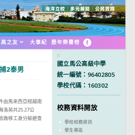
馬高之友
大事紀
歷年榮譽榜
FB
:::
國立馬公高級中學
捕2泰男
統一編號：96402805
學校代碼：160302
件由馬來西亞經越南
校務資料開放
英共25.27公
逃逸移工身分躲避查
學校校務資訊
學生專區