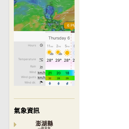
氣象資訊
澎湖縣
一週氣象