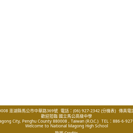
008 澎湖縣馬公市中華路369號
電話：(06) 927-2342
(分機表)
傳真電話：
歡迎蒞臨 國立馬公高級中學
ong City, Penghu County 880008 , Taiwan (R.O.C.)
TEL：886-6-927
Welcome to National Magong High School
致謝 Credits