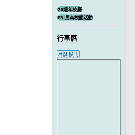
80週年校慶
FB-馬高校園活動
行事曆
月曆模式
內嵌行事曆為視覺預覽，完