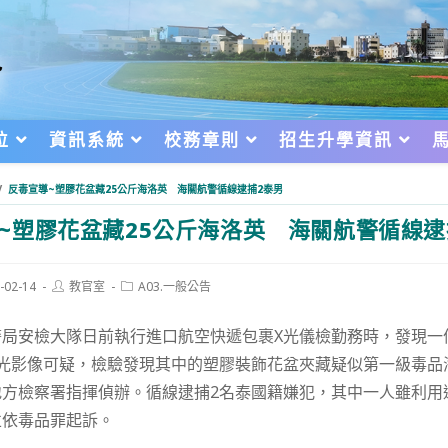
位
資訊系統
校務章則
招生升學資訊
/
反毒宣導~塑膠花盆藏25公斤海洛英 海關航警循線逮捕2泰男
~塑膠花盆藏25公斤海洛英 海關航警循線逮
Post
Post
-02-14
教官室
A03.一般公告
author:
category:
d:
警局安檢大隊日前執行進口航空快遞包裹X光儀檢勤務時，發現一
光影像可疑，檢驗發現其中的塑膠裝飾花盆夾藏疑似第一級毒品海洛
地方檢察署指揮偵辦。循線逮捕2名泰國籍嫌犯，其中一人雖利用
並依毒品罪起訴。