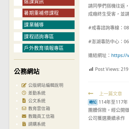
選課資訊
請同學們搭機往返
暑期重補修課程
成癮終生受害，並
課業輔導
#戒毒諮詢專線：080
課程諮詢專區
#澎湖毒防中心：06-9
戶外教育填報專區
連結網址：
https:/
Post Views:
219
公務網站
公版網站編輯說明
差勤系統
Read
上一篇文章
公文系統
114年至11
more
轉知
教育雲信箱
團體保險，經公開
articles
教職員工信箱
公司獲選賡續承作
請購系統