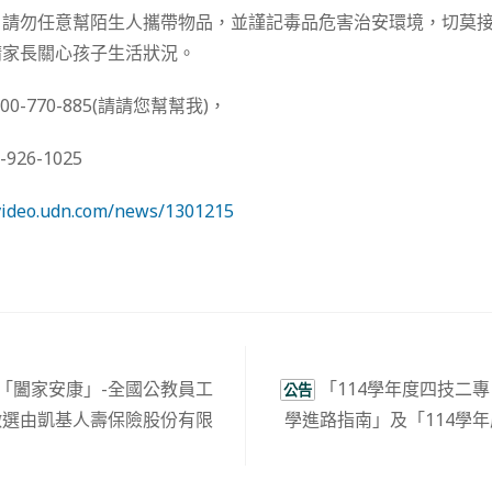
，請勿任意幫陌生人攜帶物品，並謹記毒品危害治安環境，切莫
請家長關心孩子生活狀況。
0-770-885(請請您幫幫我)，
26-1025
/video.udn.com/news/1301215
7年「闔家安康」-全國公教員工
「114學年度四技二
公告
徵選由凱基人壽保險股份有限
學進路指南」及「114學