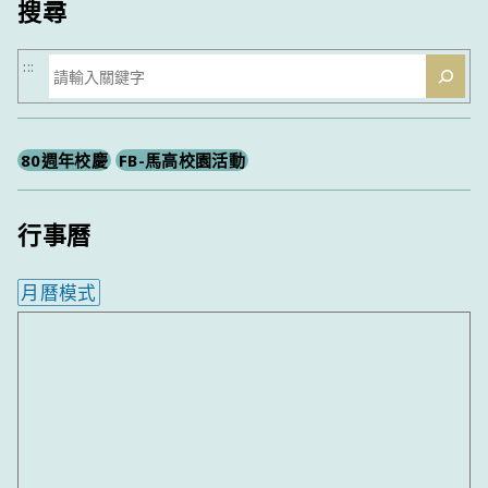
搜尋
搜
:::
尋
80週年校慶
FB-馬高校園活動
行事曆
月曆模式
內嵌行事曆為視覺預覽，完整行事曆內容請使用