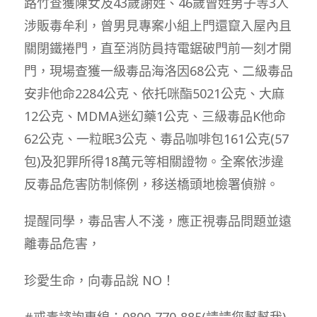
路竹查獲陳女及43歲謝姓、46歲曾姓男子等3人
涉販毒牟利，曾男見專案小組上門還竄入屋內且
關閉鐵捲門，直至消防員持電鋸破門前一刻才開
門，現場查獲一級毒品海洛因68公克、二級毒品
安非他命2284公克、依托咪酯5021公克、大麻
12公克、MDMA迷幻藥1公克、三級毒品K他命
62公克、一粒眠3公克、毒品咖啡包161公克(57
包)及犯罪所得18萬元等相關證物。全案依涉違
反毒品危害防制條例，移送橋頭地檢署偵辦。
提醒同學，毒品害人不淺，應正視毒品問題並遠
離毒品危害，
珍愛生命，向毒品說 NO！
#戒毒諮詢專線：0800-770-885(請請您幫幫我)