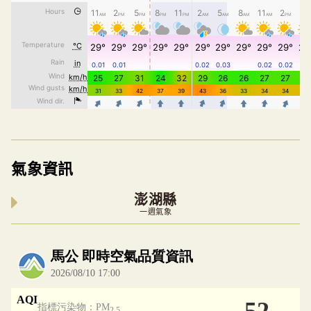
氣象資訊
澎湖縣
一週氣象
內嵌空氣品質小工具為視覺預覽，完整即時空氣