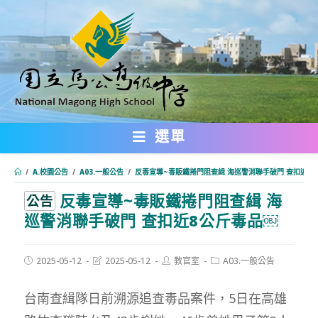
跳
轉
至
主
要
內
選單
容
/
A.校園公告
/
A03.一般公告
/
反毒宣導~毒販鐵捲門阻查緝 海巡警消聯手破門 查扣近8
反毒宣導~毒販鐵捲門阻查緝 海
:::
公告
巡警消聯手破門 查扣近8公斤毒品￼
Post
Post
Post
Post
2025-05-12
2025-05-12
教官室
A03.一般公告
published:
last
author:
category:
modified:
台南查緝隊日前溯源追查毒品案件，5日在高雄