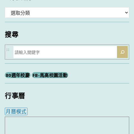
分
類
搜尋
搜
:::
尋
80週年校慶
FB-馬高校園活動
行事曆
月曆模式
內嵌行事曆為視覺預覽，完整行事曆內容請使用