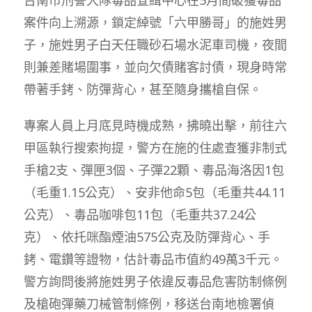
案件向上溯源，鎖定綽號「六甲勝哥」的施姓男
子，施姓男子白天任職砂石場水泥車司機，夜間
則兼差賭場圍事，並向欠債賭客討債，現身時常
帶著手銬、防彈背心，甚至隨身攜槍自保。
專案人員上月底見時機成熟，拂曉出擊，前往六
甲區執行搜索拘提，警方在施的住處查獲非制式
手槍2支、彈匣3個、子彈22顆、毒品海洛因1包
（毛重1.15公克）、安非他命5包（毛重共44.11
公克）、毒品咖啡包11包（毛重共37.24公
克）、依托咪酯煙油575公克及防彈背心、手
銬、電鑽等證物，估計毒品市值約49萬3千元。
警方詢問後將施姓男子依違反毒品危害防制條例
及槍砲彈藥刀械管制條例，移送台南地檢署偵