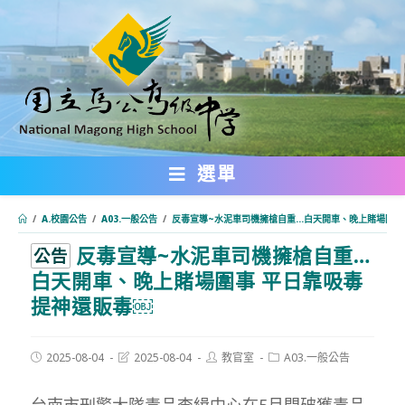
跳
轉
至
主
要
內
選單
容
/
A.校園公告
/
A03.一般公告
/
反毒宣導~水泥車司機擁槍自重…白天開車、晚上賭場圍事
反毒宣導~水泥車司機擁槍自重…
:::
公告
白天開車、晚上賭場圍事 平日靠吸毒
提神還販毒￼
Post
Post
Post
Post
2025-08-04
2025-08-04
教官室
A03.一般公告
published:
last
author:
category:
modified:
台南市刑警大隊毒品查緝中心在5月間破獲毒品