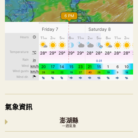
氣象資訊
澎湖縣
一週氣象