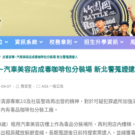
位
資訊系統
校務章則
招生升學資訊
/
反毒宣導~汽車美容店成毒咖啡包分裝場 新北警蒐證逮人
~汽車美容店成毒咖啡包分裝場 新北警蒐證
Post
Post
-04-07
教官室
A03.一般公告
author:
category:
d:
清源專案2.0及社區警政再出發的精神，對於可疑犯罪處所加強
店內有毒品咖啡包分裝工廠。
8歲）租用汽車美容店樓上作為毒品分裝場所，再利用店內樓梯
出租房藏放躲避查緝。長期蒐證後日前持搜索票逮人，並緝獲毒品