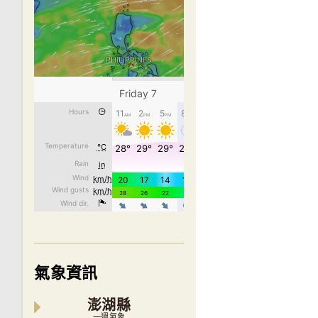
氣象資訊
澎湖縣
一週氣象