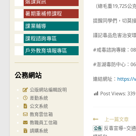
選課資訊
（總毛重19,72
暑期重補修課程
提醒同學們，切莫
課業輔導
謹記毒品危害治安
課程諮詢專區
#戒毒諮詢專線：080
戶外教育填報專區
#澎湖毒防中心：06-9
公務網站
連結網址：
https:/
公版網站編輯說明
Post Views:
339
差勤系統
公文系統
教育雲信箱
Read
上一篇文章
教職員工信箱
反毒宣導~交通
more
公告
請購系統