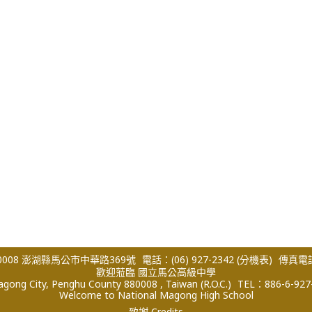
008 澎湖縣馬公市中華路369號
電話：(06) 927-2342
(分機表)
傳真電話：
歡迎蒞臨 國立馬公高級中學
ong City, Penghu County 880008 , Taiwan (R.O.C.)
TEL：886-6-927
Welcome to National Magong High School
致謝 Credits