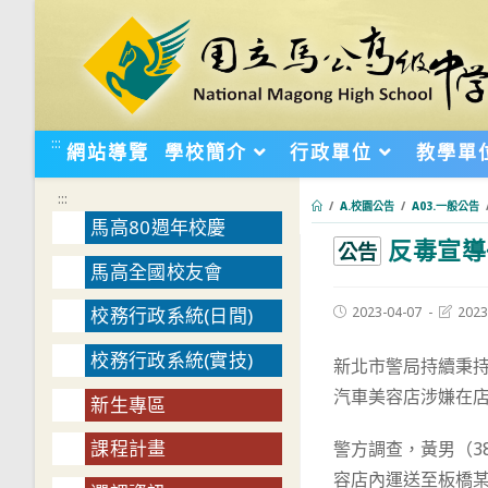
跳
轉
至
主
要
:::
網站導覽
學校簡介
行政單位
教學單
內
容
:::
/
A.校園公告
/
A03.一般公告
馬高80週年校慶
反毒宣導
:::
公告
馬高全國校友會
Post
Post
2023-04-07
2023
校務行政系統(日間)
published:
last
modifie
校務行政系統(實技)
新北市警局持續秉持
汽車美容店涉嫌在
新生專區
課程計畫
警方調查，黃男（3
容店內運送至板橋某