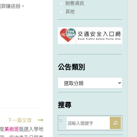
財務資訊
例罪嫌送辦。
其他
公告類別
分
類
搜尋
搜
下一篇文章
:::
度
美術班
甄選入學地
尋