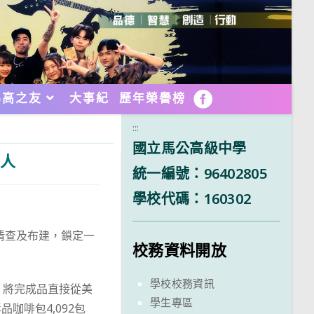
馬高之友
大事紀
歷年榮譽榜
FB
:::
國立馬公高級中學
逮人
統一編號：96402805
學校代碼：160302
清查及布建，鎖定一
校務資料開放
學校校務資訊
，將完成品直接從美
學生專區
咖啡包4,092包