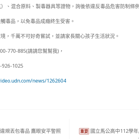
5公克）、混合原料、製毒器具等證物，詢後依違反毒品危害防制條
接觸毒品，以免毒品成癮終生受害。
環境，千萬不可好奇嘗試，並請家長關心孩子生活狀況。
0-770-885(請請您幫幫我)，
26-1025
/video.udn.com/news/1262604
違規丟包毒品 鷹眼安平警照
國立馬公高中112學年
重要