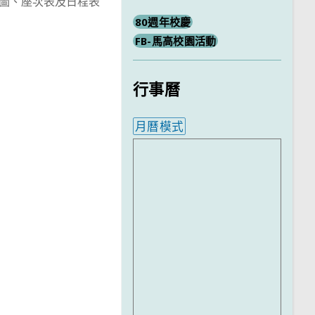
圖、座次表及日程表
80週年校慶
FB-馬高校園活動
行事曆
月曆模式
內嵌行事曆為視覺預覽，完