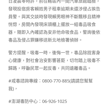
日凌晨零時許，前往轄區內一間汽車旅館臨檢，
發現投宿房客賴姓男子租車逾期未還涉侵占挨告
員警。與其交談時發現賴男眼神不斷飄移且精神
恍惚，房間內發現床頭櫃上擺放一組毒品吸食
器，隨即入內確認為安非他命吸食品，警詢後依
毒品及侵占罪嫌移送新北地檢署偵辦。
警方提醒，吸毒一時，後悔一世，毒品除戕害身
心健康，對社會治安影響甚鉅，切勿踏上吸毒不
歸路，呼籲民眾一起反毒，共同遠離毒品。
#戒毒諮詢專線：0800-770-885(請請您幫幫
我)，
#澎湖毒防中心：06-926-1025