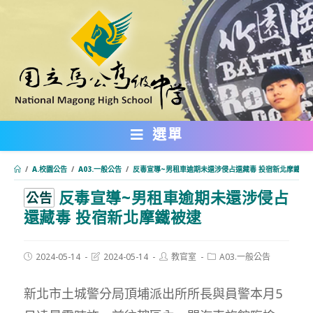
跳
轉
至
主
要
內
選單
容
/
A.校園公告
/
A03.一般公告
/
反毒宣導~男租車逾期未還涉侵占還藏毒 投宿新北摩鐵被
反毒宣導~男租車逾期未還涉侵占
:::
公告
還藏毒 投宿新北摩鐵被逮
Post
Post
Post
Post
2024-05-14
2024-05-14
教官室
A03.一般公告
published:
last
author:
category:
modified:
新北市土城警分局頂埔派出所所長與員警本月5