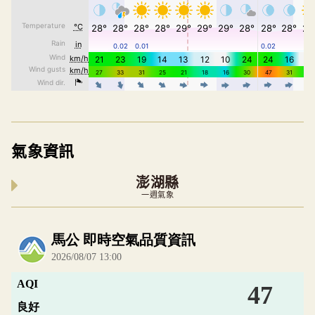
氣象資訊
澎湖縣
一週氣象
內嵌空氣品質小工具為視覺預覽，完整即時空氣