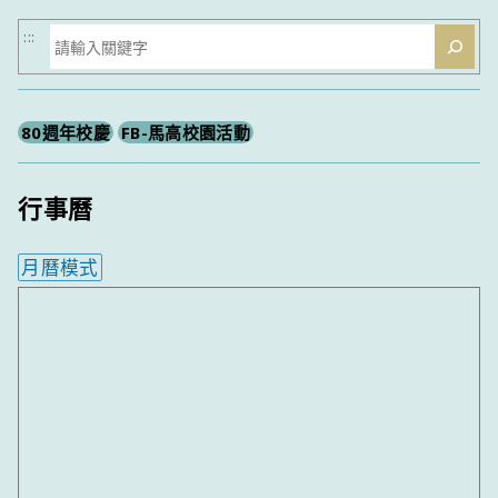
搜
:::
尋
80週年校慶
FB-馬高校園活動
行事曆
月曆模式
內嵌行事曆為視覺預覽，完整行事曆內容請使用