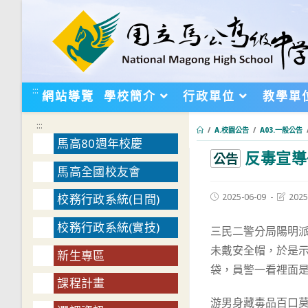
跳
轉
至
主
要
:::
網站導覽
學校簡介
行政單位
教學單
內
容
:::
/
A.校園公告
/
A03.一般公告
馬高80週年校慶
反毒宣導
:::
公告
馬高全國校友會
Post
Post
2025-06-09
2025
校務行政系統(日間)
published:
last
modifie
校務行政系統(實技)
三民二警分局陽明派
未戴安全帽，於是
新生專區
袋，員警一看裡面
課程計畫
游男身藏毒品百口