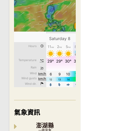
氣象資訊
澎湖縣
一週氣象