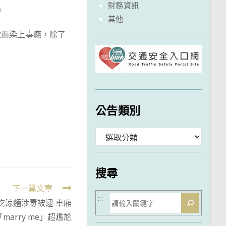
財務資訊
。
其他
激而染上毒癮，除了
公告類別
分
類
搜尋
下一篇文章
搜
:::
吃涼麵涉毒被逮 車廂
尋
marry me」超尷尬