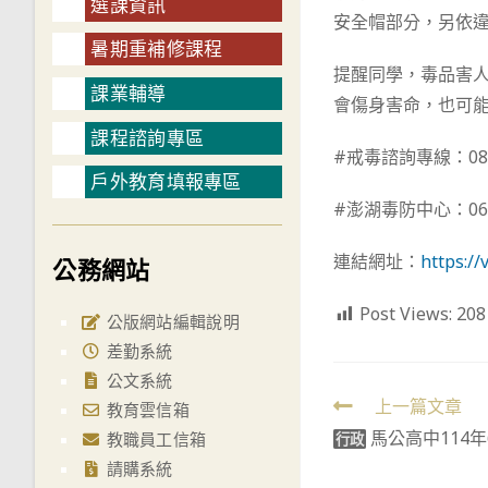
選課資訊
安全帽部分，另依違
暑期重補修課程
提醒同學，毒品害
課業輔導
會傷身害命，也可
課程諮詢專區
#戒毒諮詢專線：080
戶外教育填報專區
#澎湖毒防中心：06-9
連結網址：
https:/
公務網站
Post Views:
208
公版網站編輯說明
差勤系統
公文系統
Read
上一篇文章
教育雲信箱
馬公高中114年
more
教職員工信箱
行政
請購系統
articles