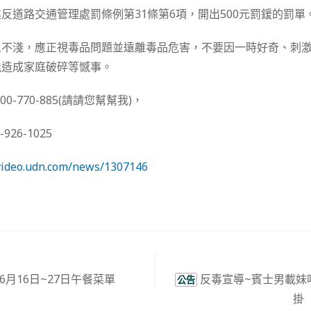
反道路交通管理處罰條例第31條第6項，開出500元罰鍰的罰單
人不淺，應正視毒品問題並遠離毒品危害，不要因一時好奇、刺
能造成家庭破碎等憾事。
0-770-885(請請您幫幫我)，
26-1025
/video.udn.com/news/1307146
6月16日~27日午餐菜單
反毒宣導~賓士男載妹
公告
掛「