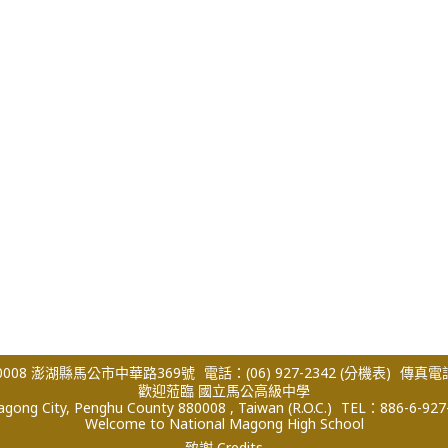
008 澎湖縣馬公市中華路369號
電話：(06) 927-2342
(分機表)
傳真電話：
歡迎蒞臨 國立馬公高級中學
ong City, Penghu County 880008 , Taiwan (R.O.C.)
TEL：886-6-927
Welcome to National Magong High School
致謝 Credits