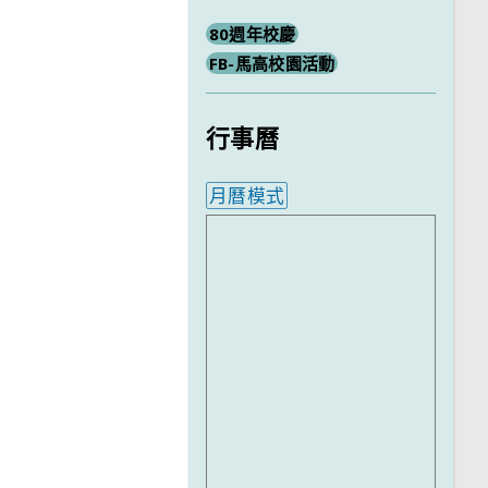
80週年校慶
FB-馬高校園活動
行事曆
月曆模式
內嵌行事曆為視覺預覽，完