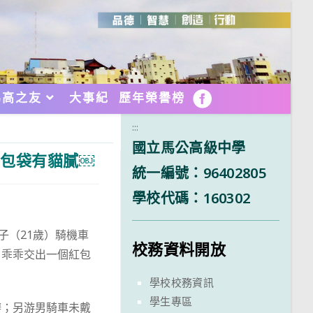
馬高之友
大事紀
歷年榮譽榜
FB
:::
國立馬公高級中學
紅包袋有貓膩￼
統一編號：96402805
學校代碼：160302
子（21歲）騎機車
校務資料開放
男乖乖交出一個紅包
學校校務資訊
學生專區
辦；另游男騎車未戴