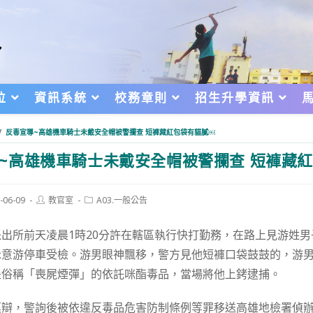
位
資訊系統
校務章則
招生升學資訊
/
反毒宣導~高雄機車騎士未戴安全帽被警攔查 短褲藏紅包袋有貓膩￼
~高雄機車騎士未戴安全帽被警攔查 短褲藏
Post
Post
-06-09
教官室
A03.一般公告
author:
category:
d:
出所前天凌晨1時20分許在轄區執行快打勤務，在路上見游姓男
示意游停車受檢。游男眼神飄移，警方見他短褲口袋鼓鼓的，游
是俗稱「喪屍煙彈」的依託咪酯毒品，當場將他上銬逮捕。
莫辯，警詢後被依違反毒品危害防制條例等罪移送高雄地檢署偵