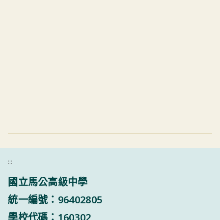
:::
國立馬公高級中學
統一編號：96402805
學校代碼：160302