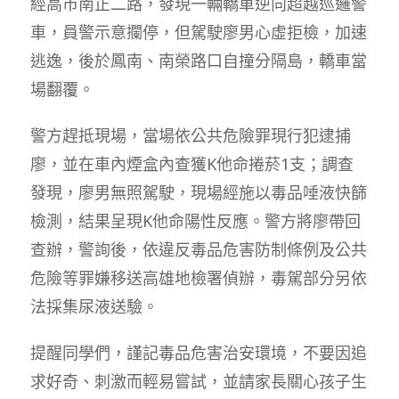
經高市南正二路，發現一輛轎車逆向超越巡邏警
車，員警示意攔停，但駕駛廖男心虛拒檢，加速
逃逸，後於鳳南、南榮路口自撞分隔島，轎車當
場翻覆。
警方趕抵現場，當場依公共危險罪現行犯逮捕
廖，並在車內煙盒內查獲K他命捲菸1支；調查
發現，廖男無照駕駛，現場經施以毒品唾液快篩
檢測，結果呈現K他命陽性反應。警方將廖帶回
查辦，警詢後，依違反毒品危害防制條例及公共
危險等罪嫌移送高雄地檢署偵辦，毒駕部分另依
法採集尿液送驗。
提醒同學們，謹記毒品危害治安環境，不要因追
求好奇、刺激而輕易嘗試，並請家長關心孩子生