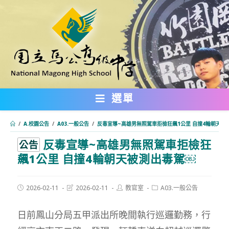
跳
轉
至
主
要
內
選單
容
/
A.校園公告
/
A03.一般公告
/
反毒宣導~高雄男無照駕車拒檢狂飆1公里 自撞4輪朝天被
反毒宣導~高雄男無照駕車拒檢狂
:::
公告
飆1公里 自撞4輪朝天被測出毒駕￼
Post
Post
Post
Post
2026-02-11
2026-02-11
教官室
A03.一般公告
published:
last
author:
category:
modified:
日前鳳山分局五甲派出所晚間執行巡邏勤務，行