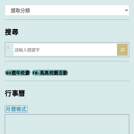
分
類
搜尋
搜
:::
尋
80週年校慶
FB-馬高校園活動
行事曆
月曆模式
內嵌行事曆為視覺預覽，完整行事曆內容請使用