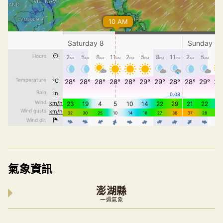
氣象資訊
澎湖縣
一週氣象