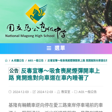
跳
轉
至
主
要
內
選單
容
/
A.校園公告
/
A03.一般公告
/
反毒宣導～吸食喪屍煙彈開車上路 竟開進對向車道在車內
反毒宣導～吸食喪屍煙彈開車上
:::
公告
路 竟開進對向車道在車內睡著了
Post
Post
Post
Post
2024-12-03
2024-12-03
教官室
A03.一般公告
published:
last
author:
category:
modified:
基隆有輛轎車逆向停在愛三路東岸停車場前的車