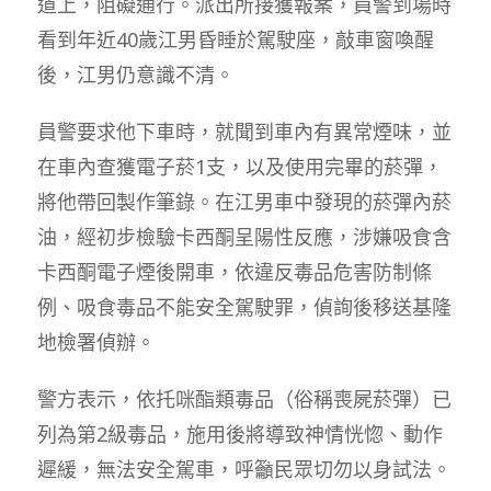
道上，阻礙通行。派出所接獲報案，員警到場時
看到年近40歲江男昏睡於駕駛座，敲車窗喚醒
後，江男仍意識不清。
員警要求他下車時，就聞到車內有異常煙味，並
在車內查獲電子菸1支，以及使用完畢的菸彈，
將他帶回製作筆錄。在江男車中發現的菸彈內菸
油，經初步檢驗卡西酮呈陽性反應，涉嫌吸食含
卡西酮電子煙後開車，依違反毒品危害防制條
例、吸食毒品不能安全駕駛罪，偵詢後移送基隆
地檢署偵辦。
警方表示，依托咪酯類毒品（俗稱喪屍菸彈）已
列為第2級毒品，施用後將導致神情恍惚、動作
遲緩，無法安全駕車，呼籲民眾切勿以身試法。