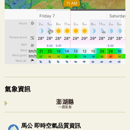
氣象資訊
澎湖縣
一週氣象
內嵌空氣品質小工具為視覺預覽，完整即時空氣