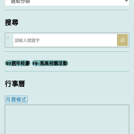
分
類
搜尋
搜
:::
尋
80週年校慶
FB-馬高校園活動
行事曆
月曆模式
內嵌行事曆為視覺預覽，完整行事曆內容請使用