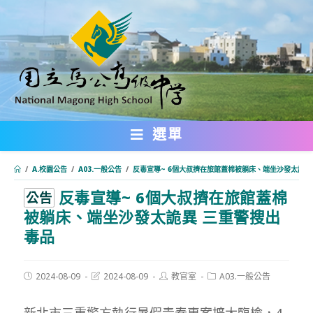
跳
轉
至
主
要
內
選單
容
/
A.校園公告
/
A03.一般公告
/
反毒宣導~ 6個大叔擠在旅館蓋棉被躺床、端坐沙發太詭異
反毒宣導~ 6個大叔擠在旅館蓋棉
:::
公告
被躺床、端坐沙發太詭異 三重警搜出
毒品
Post
Post
Post
Post
2024-08-09
2024-08-09
教官室
A03.一般公告
published:
last
author:
category:
modified:
新北市三重警方執行暑假青春專案擴大臨檢，4