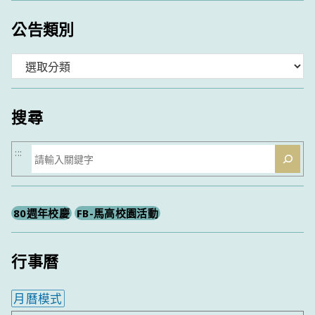
公告類別
分
類
搜尋
搜
:::
尋
80週年校慶
FB-馬高校園活動
行事曆
月曆模式