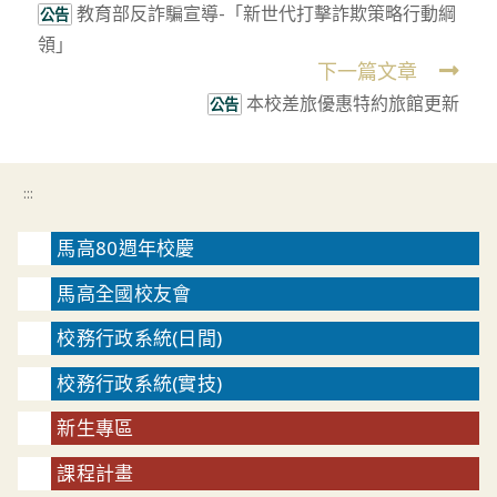
教育部反詐騙宣導-「新世代打擊詐欺策略行動綱
more
公告
領」
articles
下一篇文章
本校差旅優惠特約旅館更新
公告
:::
馬高80週年校慶
馬高全國校友會
校務行政系統(日間)
校務行政系統(實技)
新生專區
課程計畫