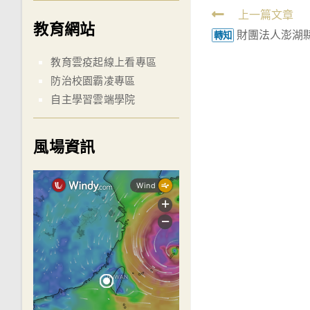
Read
上一篇文章
教育網站
財團法人澎湖
more
轉知
articles
教育雲疫起線上看專區
防治校園霸凌專區
自主學習雲端學院
風場資訊