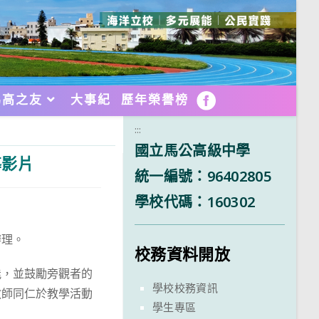
馬高之友
大事紀
歷年榮譽榜
FB
:::
國立馬公高級中學
導影片
統一編號：96402805
學校代碼：160302
辦理。
校務資料開放
能，並鼓勵旁觀者的
學校校務資訊
教師同仁於教學活動
學生專區