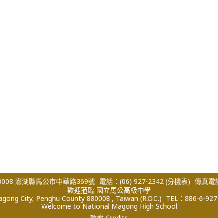
008 澎湖縣馬公市中華路369號
電話：(06) 927-2342
(分機表)
傳真電話：
歡迎蒞臨 國立馬公高級中學
ong City, Penghu County 880008 , Taiwan (R.O.C.)
TEL：886-6-927
Welcome to National Magong High School
致謝 Credits