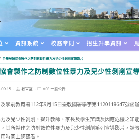
位
資訊系統
校務章則
招生升學資訊
/
台灣展翅協會製作之防制數位性暴力及兒少性剝削宣導影片
協會製作之防制數位性暴力及兒少性剝削宣
Post
Post
-09-15
教官室
A03.一般公告
author:
category:
d:
學前教育署112年9月15日臺教國署學字第1120118647號函
暴力及兒少性剝削，提升教師、家長及學生辨識及因應危機之知
入，其所製作之防制數位性暴力及兒少性剝削系列宣導影片，請
利用時間上網觀看。