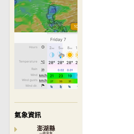
氣象資訊
澎湖縣
一週氣象