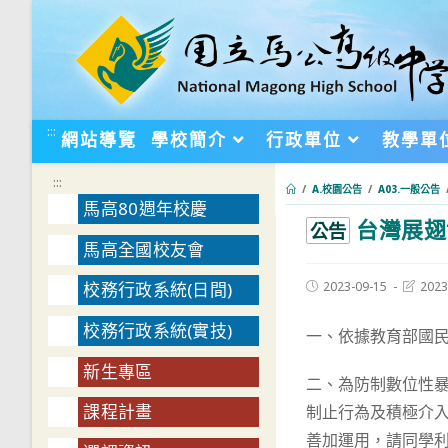
跳
轉
至
主
要
:::
網站導覽
學校簡介
行政單位
教學單
內
容
:::
/
A.校園公告
/
A03.一般公告
馬高80週年校慶
台灣展翅
:::
公告
馬高全國校友會
Post
Post
2023-09-15
2023
校務行政系統(日間)
published:
last
modifie
校務行政系統(實技)
一、依據教育部國民及
新生專區
二、為防制數位性
課程計畫
制止行為及積極介
善加運用，請同學