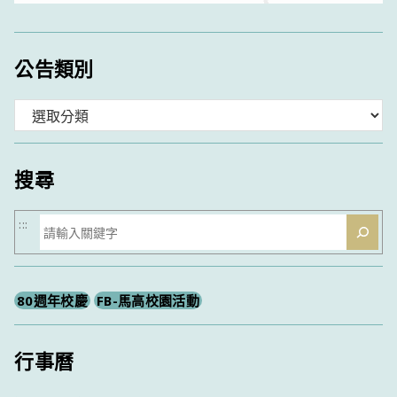
公告類別
分
類
搜尋
搜
:::
尋
80週年校慶
FB-馬高校園活動
行事曆