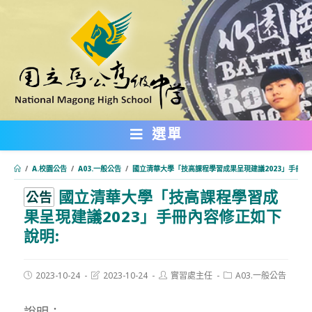
跳
轉
至
主
要
內
選單
容
/
A.校園公告
/
A03.一般公告
/
國立清華大學「技高課程學習成果呈現建議2023」手冊內
國立清華大學「技高課程學習成
:::
公告
果呈現建議2023」手冊內容修正如下
說明:
Post
Post
Post
Post
2023-10-24
2023-10-24
實習處主任
A03.一般公告
published:
last
author:
category:
modified:
說明：