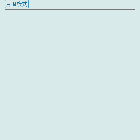
月曆模式
內嵌行事曆為視覺預覽，完整行事曆內容請使用