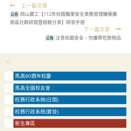
上一篇文章
Read
岡山農工【112年校園職業安全業務管理輔導團
more
公告
南區社群研習暨經驗分享】研習手冊
articles
下一篇文章
注意校園安全，勿攜帶危險物品
公告
:::
馬高80週年校慶
馬高全國校友會
校務行政系統(日間)
校務行政系統(實技)
新生專區