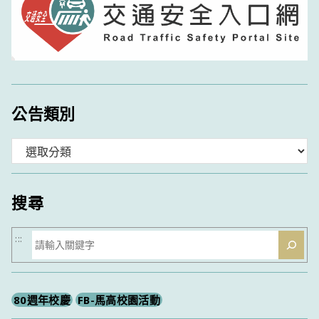
公告類別
分
類
搜尋
搜
:::
尋
80週年校慶
FB-馬高校園活動