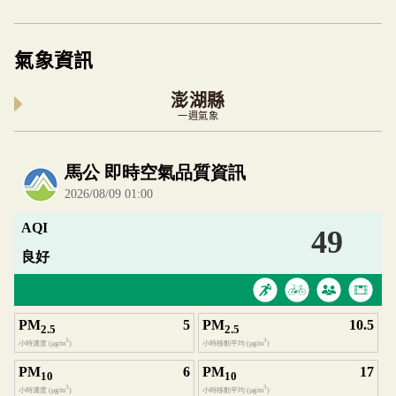
氣象資訊
澎湖縣
一週氣象
內嵌空氣品質小工具為視覺預覽，完整即時空氣