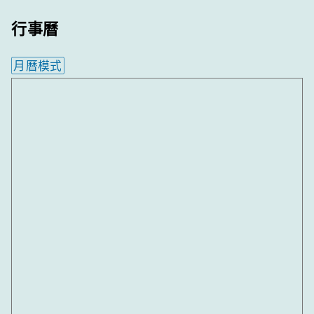
行事曆
月曆模式
內嵌行事曆為視覺預覽，完整行事曆內容請使用