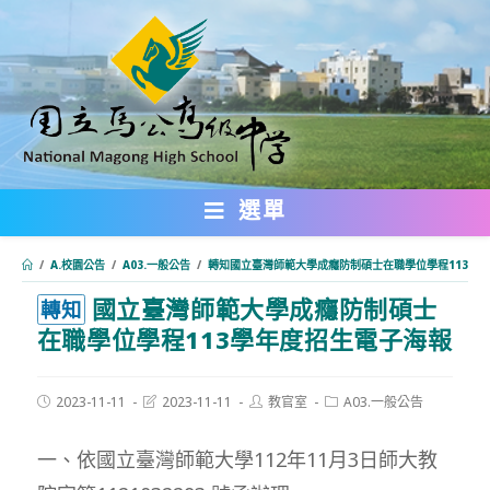
跳
轉
至
主
要
內
選單
容
/
A.校園公告
/
A03.一般公告
/
轉知國立臺灣師範大學成癮防制碩士在職學位學程113學
國立臺灣師範大學成癮防制碩士
:::
轉知
在職學位學程113學年度招生電子海報
Post
Post
Post
Post
2023-11-11
2023-11-11
教官室
A03.一般公告
published:
last
author:
category:
modified:
一、依國立臺灣師範大學112年11月3日師大教