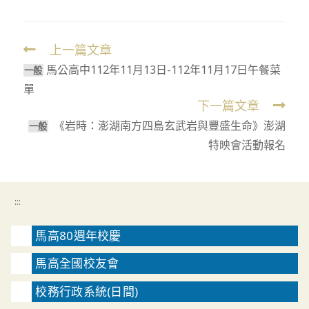
上一篇文章
Read
馬公高中112年11月13日-112年11月17日午餐菜
more
⼀般
單
articles
下一篇文章
《岩時：澎湖南方四島玄武岩與豐盛生命》澎湖
一般
特映會活動報名
:::
馬高80週年校慶
馬高全國校友會
校務行政系統(日間)