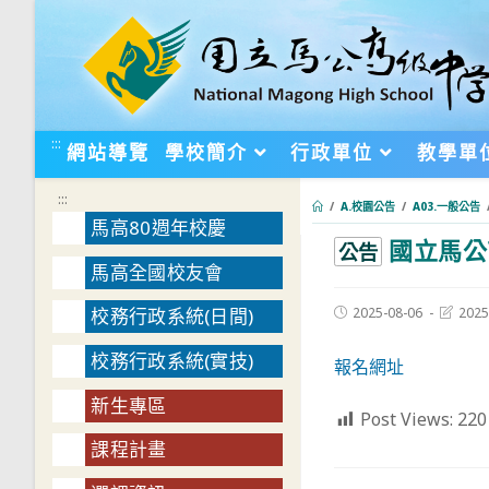
跳
轉
至
主
要
:::
網站導覽
學校簡介
行政單位
教學單
內
容
:::
/
A.校園公告
/
A03.一般公告
馬高80週年校慶
國立馬公
:::
公告
馬高全國校友會
Post
Post
2025-08-06
2025
校務行政系統(日間)
published:
last
modifie
校務行政系統(實技)
報名網址
新生專區
Post Views:
220
課程計畫