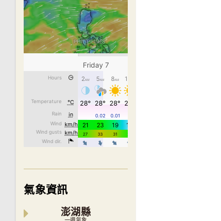
氣象資訊
澎湖縣
一週氣象