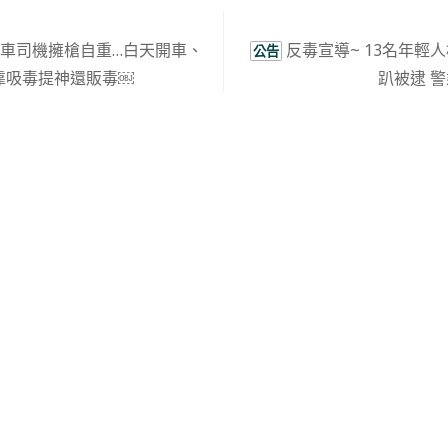
泥車司機擁槍自重…白天開車、
反毒宣導~ 13名年輕
公告
靠吸毒提神還販毒￼
趴被逮 