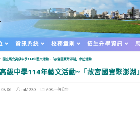
位
資訊系統
校務章則
招生升學資訊
/
國立馬公高級中學114年藝文活動~「故宮國寶聚澎湖」參訪活動
高級中學114年藝文活動~「故宮國寶聚澎湖
Post
Post
-08-06
mk1280
A03.一般公告
author:
category:
d: