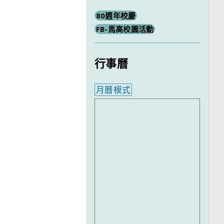
80週年校慶
FB-馬高校園活動
行事曆
月曆模式
內嵌行事曆為視覺預覽，完