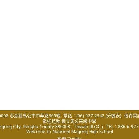
008 澎湖縣馬公市中華路369號
電話：(06) 927-2342
(分機表)
傳真電話：
歡迎蒞臨 國立馬公高級中學
ong City, Penghu County 880008 , Taiwan (R.O.C.)
TEL：886-6-927
Welcome to National Magong High School
致謝 Credits