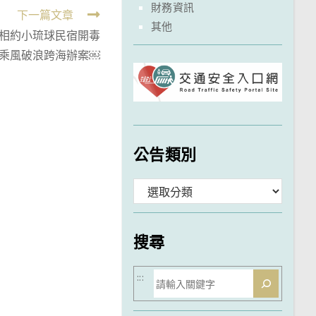
財務資訊
下一篇文章
其他
人相約小琉球民宿開毒
警乘風破浪跨海辦案￼
公告類別
分
類
搜尋
搜
:::
尋