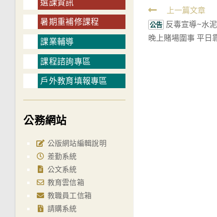
選課資訊
Read
上一篇文章
暑期重補修課程
反毒宣導~水
more
公告
晚上賭場圍事 平日
articles
課業輔導
課程諮詢專區
戶外教育填報專區
公務網站
公版網站編輯說明
差勤系統
公文系統
教育雲信箱
教職員工信箱
請購系統