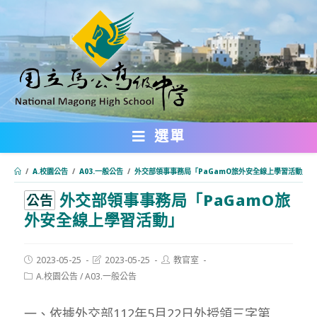
跳
轉
至
主
要
內
選單
容
/
A.校園公告
/
A03.一般公告
/
外交部領事事務局「PaGamO旅外安全線上學習活動」
外交部領事事務局「PaGamO旅
:::
公告
外安全線上學習活動」
Post
Post
Post
2023-05-25
2023-05-25
教官室
published:
last
author:
Post
A.校園公告
/
A03.一般公告
modified:
category:
一、依據外交部112年5月22日外授領三字第