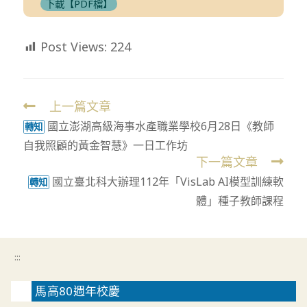
下載【PDF檔】
Post Views:
224
上一篇文章
Read
國立澎湖高級海事水產職業學校6月28日《教師
more
轉知
自我照顧的黃金智慧》一日工作坊
articles
下一篇文章
國立臺北科大辦理112年「VisLab AI模型訓練軟
轉知
體」種子教師課程
:::
馬高80週年校慶