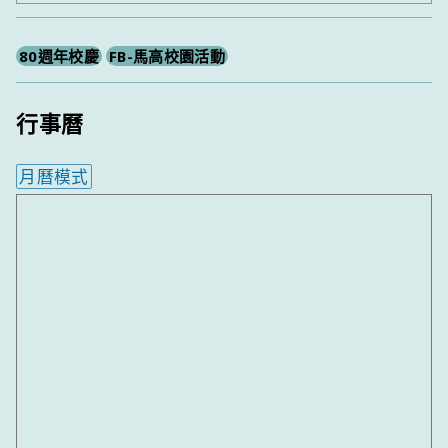
尋
80週年校慶
FB-馬高校園活動
行事曆
月曆模式
內嵌行事曆為視覺預覽，完整行事曆內容請使用