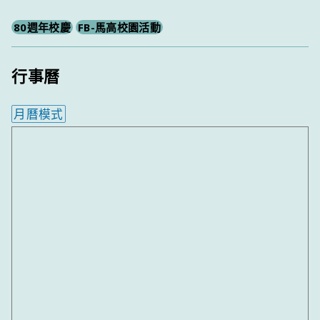
80週年校慶
FB-馬高校園活動
行事曆
月曆模式
內嵌行事曆為視覺預覽，完整行事曆內容請使用