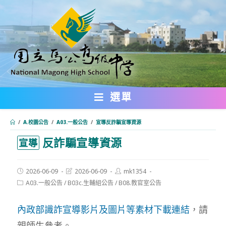
跳
轉
至
主
要
內
選單
容
/
A.校園公告
/
A03.一般公告
/
宣導反詐騙宣導資源
反詐騙宣導資源
:::
宣導
Post
Post
Post
2026-06-09
2026-06-09
mk1354
published:
last
author:
Post
A03.一般公告
/
B03c.生輔組公告
/
B08.教官室公告
modified:
category:
內政部識詐宣導影片及圖片等素材下載連結
，請
親師生參考。