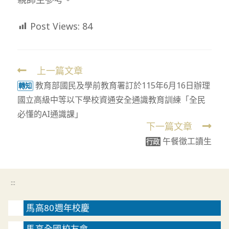
Post Views:
84
上一篇文章
Read
教育部國民及學前教育署訂於115年6月16日辦理
more
轉知
國立高級中等以下學校資通安全通識教育訓練「全民
articles
必懂的AI通識課」
下一篇文章
午餐徵工讀生
行政
:::
馬高80週年校慶
馬高全國校友會