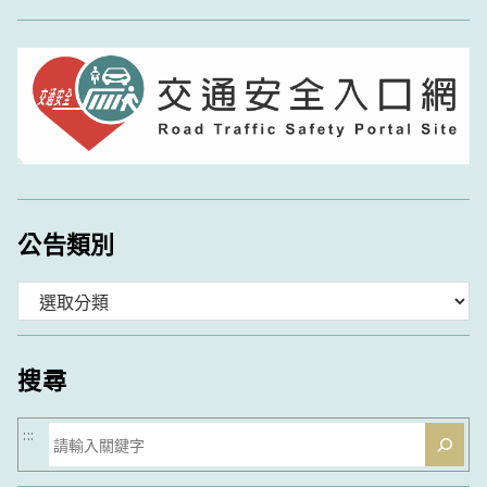
公告類別
分
類
搜尋
搜
:::
尋