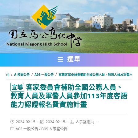
跳
轉
至
主
要
內
選單
容
/
A.校園公告
/
A03.一般公告
/
宣導客家委員會補助全國公務人員、教育人員及軍警人員參
客家委員會補助全國公務人員、
:::
宣導
教育人員及軍警人員參加113年度客語
能力認證報名費實施計畫
Post
Post
Post
2024-02-15
2024-02-15
人事室組員
published:
last
author:
Post
A03.一般公告
/
B09.人事室公告
modified:
category: