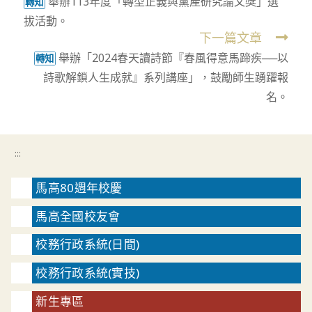
舉辦113年度「轉型正義與黨產研究論文獎」選
more
轉知
拔活動。
articles
下一篇文章
舉辦「2024春天讀詩節『春風得意馬蹄疾──以
轉知
詩歌解鎖人生成就』系列講座」，鼓勵師生踴躍報
名。
:::
馬高80週年校慶
馬高全國校友會
校務行政系統(日間)
校務行政系統(實技)
新生專區