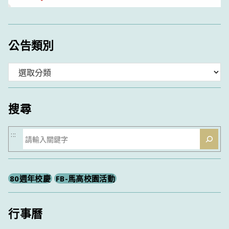
公告類別
分
類
搜尋
搜
:::
尋
80週年校慶
FB-馬高校園活動
行事曆