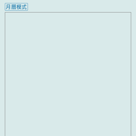
月曆模式
內嵌行事曆為視覺預覽，完整行事曆內容請使用