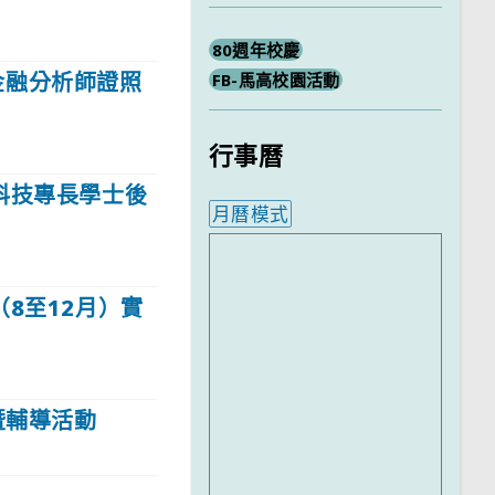
80週年校慶
金融分析師證照
FB-馬高校園活動
行事曆
科技專長學士後
月曆模式
內嵌行事曆為視覺預覽，完
8至12月）實
暨輔導活動