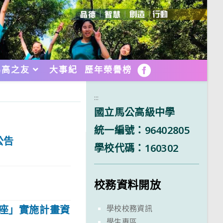
馬高之友
大事紀
歷年榮譽榜
FB
:::
國立馬公高級中學
統一編號：96402805
公告
學校代碼：160302
校務資料開放
講座」實施計畫資
學校校務資訊
學生專區