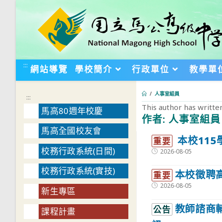
跳
轉
至
主
要
:::
網站導覽
學校簡介
行政單位
教學單
內
容
/
人事室組員
:::
This author has written
馬高80週年校慶
作者:
人事室組員
馬高全國校友會
:::
本校11
重要
校務行政系統(日間)
Post
2026-08-05
published:
校務行政系統(實技)
本校徵聘
重要
Post
2026-08-05
新生專區
published:
教師諮商
公告
課程計畫