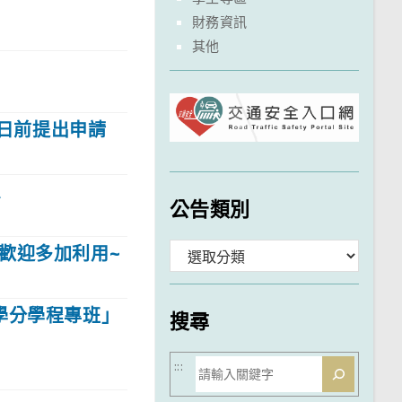
財務資訊
其他
0日前提出申請
息
公告類別
歡迎多加利用~
分
類
學分學程專班」
搜尋
搜
:::
尋