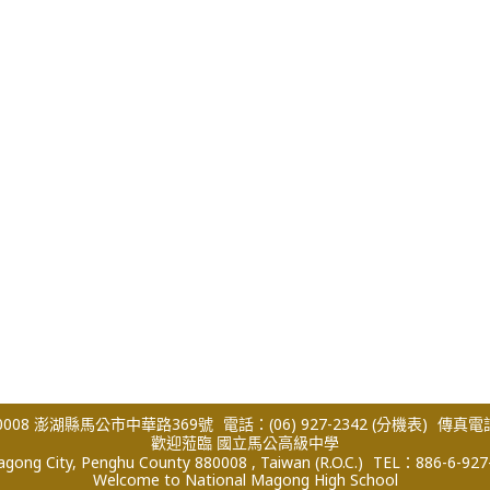
008 澎湖縣馬公市中華路369號
電話：(06) 927-2342
(分機表)
傳真電話：
歡迎蒞臨 國立馬公高級中學
ong City, Penghu County 880008 , Taiwan (R.O.C.)
TEL：886-6-927
Welcome to National Magong High School