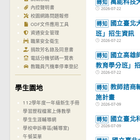
萬能科技
轉知
內控聲明書
Post
2026-07-22
published:
校園網路問題報修
國立臺北
轉知
ODF文件應用工具
班」招生資訊
資通安全管理
Post
2026-07-22
職業安全衛生
published:
捐款芳名錄及同意書
國立高雄
轉知
電話分機號碼一覽表
教育學分班」
教職員汽機車停車登記
Post
2026-07-22
published:
學生園地
教師諮商
轉知
施計畫
112學年度一年級新生手冊
Post
2026-07-09
published:
學習歷程檔案上傳教學
國立臺北
轉知
學生生涯輔導網
Post
2026-07-09
學校申訴專區(輔導室)
published:
午餐菜單