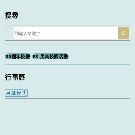
類
搜尋
搜
:::
尋
80週年校慶
FB-馬高校園活動
行事曆
月曆模式
內嵌行事曆為視覺預覽，完整行事曆內容請使用