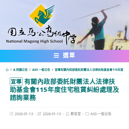
跳
轉
至
主
要
內
選單
容
/
A.校園公告
/
A03.一般公告
/
宣導有關內政部委託財團法人法律扶助基金會115年度住
有關內政部委託財團法人法律扶
:::
宣導
助基金會115年度住宅租賃糾紛處理及
諮詢業務
Post
Post
Post
Post
2026-01-13
2026-01-13
教官室
A03.一般公告
published:
last
author:
category:
modified: