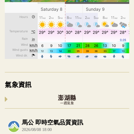
氣象資訊
澎湖縣
一週氣象
內嵌空氣品質小工具為視覺預覽，完整即時空氣