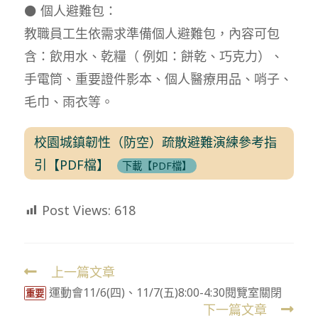
⚫ 個人避難包：
教職員工生依需求準備個人避難包，內容可包
含：飲用水、乾糧（ 例如：餅乾、巧克力）、
手電筒、重要證件影本、個人醫療用品、哨子、
毛巾、雨衣等。
校園城鎮韌性（防空）疏散避難演練參考指
引【PDF檔】
下載【PDF檔】
Post Views:
618
上一篇文章
Read
運動會11/6(四)、11/7(五)8:00-4:30閱覽室關閉
more
重要
下一篇文章
articles