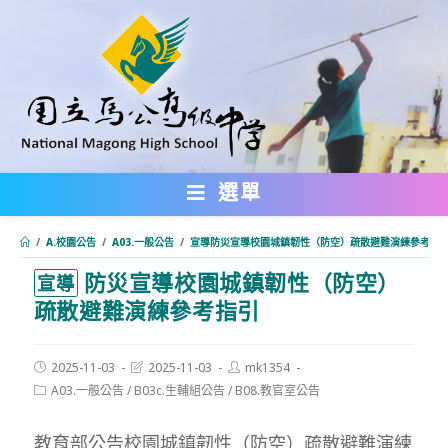
跳
轉
至
主
要
內
選單
容
/
A.校園公告
/
A03.一般公告
/
宣導防災宣導校園城鎮韌性（防空）疏散避難演練參考指
防災宣導校園城鎮韌性（防空）
:::
宣導
疏散避難演練參考指引
Post
Post
Post
2025-11-03
2025-11-03
mk1354
published:
last
author:
Post
A03.一般公告
/
B03c.生輔組公告
/
B08.教官室公告
modified:
category:
教育部公告校園城鎮韌性（防空）疏散避難演練