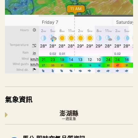
氣象資訊
澎湖縣
一週氣象
內嵌空氣品質小工具為視覺預覽，完整即時空氣