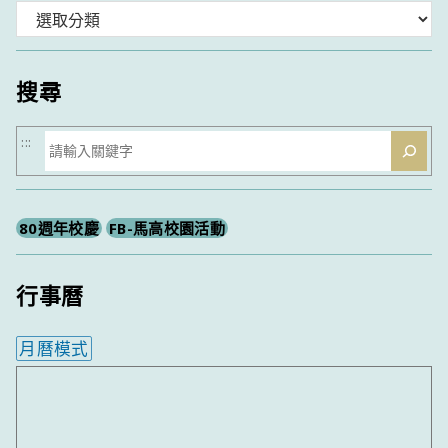
分
類
搜尋
搜
:::
尋
80週年校慶
FB-馬高校園活動
行事曆
月曆模式
內嵌行事曆為視覺預覽，完整行事曆內容請使用