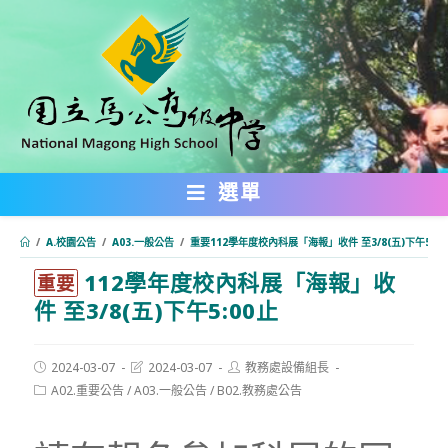
跳
轉
至
主
要
內
選單
容
/
A.校園公告
/
A03.一般公告
/
重要112學年度校內科展「海報」收件 至3/8(五)下午5:00
112學年度校內科展「海報」收
:::
重要
件 至3/8(五)下午5:00止
Post
Post
Post
2024-03-07
2024-03-07
教務處設備組長
published:
last
author:
Post
A02.重要公告
/
A03.一般公告
/
B02.教務處公告
modified:
category: