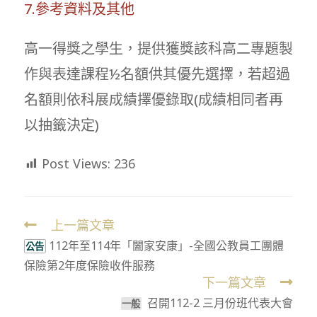
7.參考資料及其他
高一得獎之學生，提供獲獎該科高二專題製
作與表達課程½名額供其優先選擇，若超過
名額則依科展成績擇優錄取(成績相同者再
以抽籤決定)
Post Views:
236
上一篇文章
Read
112年至114年「闔家安康」-全國公教員工團體
more
公告
保險第2年度保險收件服務
articles
下一篇文章
召開112-2 三月份班代表大會
一般