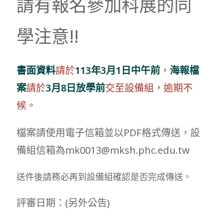
請有報名參加科展的同
學注意!!
書面資料
請於
113年3月1日中午前
，
海報檔
案
請於
3月8日放學前
交至設備組，逾期不
候。
檔案請使用電子信箱並以PDF格式傳送，設
備組信箱為mk0013@mksh.phc.edu.tw
送件後請務必再到設備組確認是否完成傳送。
評審日期：(另外公告)