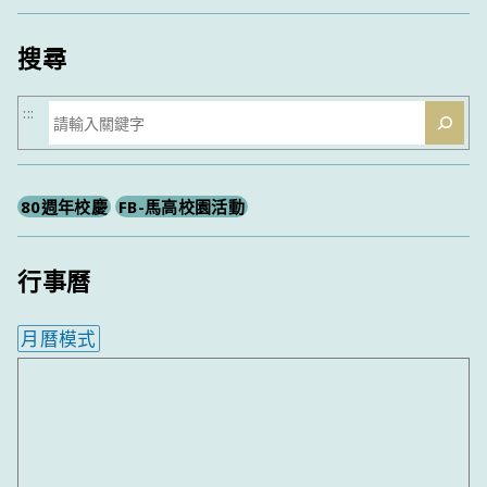
類
搜尋
搜
:::
尋
80週年校慶
FB-馬高校園活動
行事曆
月曆模式
內嵌行事曆為視覺預覽，完整行事曆內容請使用