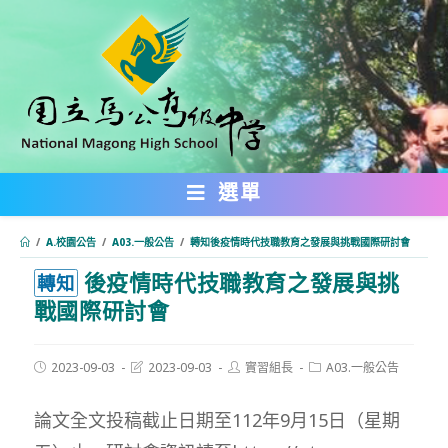
跳
轉
至
主
要
內
選單
容
/
A.校園公告
/
A03.一般公告
/
轉知後疫情時代技職教育之發展與挑戰國際研討會
後疫情時代技職教育之發展與挑
:::
轉知
戰國際研討會
Post
Post
Post
Post
2023-09-03
2023-09-03
實習組長
A03.一般公告
published:
last
author:
category:
modified:
論文全文投稿截止日期至112年9月15日（星期