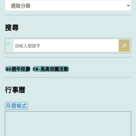
分
類
搜尋
搜
:::
尋
80週年校慶
FB-馬高校園活動
行事曆
月曆模式
內嵌行事曆為視覺預覽，完整行事曆內容請使用