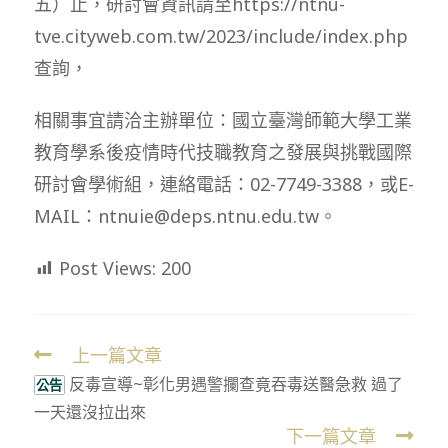
五）止，研討會資訊請至https://ntnu-
tve.cityweb.com.tw/2023/include/index.php
查詢，
相關事宜請洽主辦單位：國立臺灣師範大學工業
教育學系後疫情時代技職教育之發展與挑戰國際
研討會學術組，連絡電話：02-7749-3388，或E-
MAIL：ntnuie@deps.ntnu.edu.tw。
Post Views:
200
上一篇文章
Read
反毒宣導~彰化男遇警攔查竟吞毒送醫急救 過了
more
公告
一天還沒拉出來
articles
下一篇文章