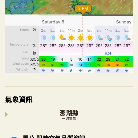
氣象資訊
澎湖縣
一週氣象
內嵌空氣品質小工具為視覺預覽，完整即時空氣