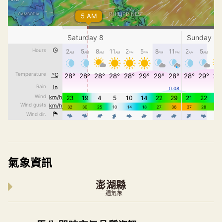
氣象資訊
澎湖縣
一週氣象