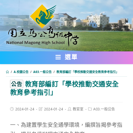
跳
轉
至
主
要
內
選單
容
/
A.校園公告
/
A03.一般公告
/
教育部編訂「學校推動交通安全教育參考指引」
教育部編訂「學校推動交通安全
:::
公告
教育參考指引」
Post
Post
Post
Post
2024-01-24
2024-01-24
教官室
A03.一般公告
published:
last
author:
category:
modified:
一、為建置學生安全通學環境，編撰旨揭參考指