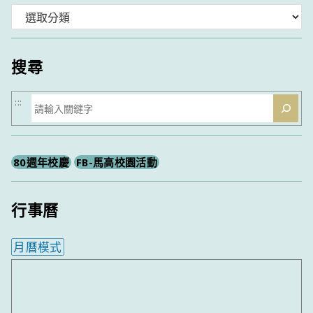
分
類
搜尋
搜
:::
尋
80週年校慶
FB-馬高校園活動
行事曆
月曆模式
內嵌行事曆為視覺預覽，完整行事曆內容請使用