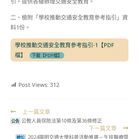
引，提供各級辦理交通安全教育。
二、檢附「學校推動交通安全教育參考指引」資
料1份。
學校推動交通安全教育參考指引-1【PDF
檔】
下載【PDF檔】
Post Views:
312
上一篇文章
Read
公教人員保險法第10條及第36條修正
more
公告
下一篇文章
articles
2024陽明交通大學科普活動推廣－生技醫療暨
轉知