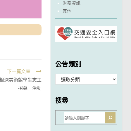
財務資訊
其他
公告類別
下一篇文章
分
根深美術館學生志工
招募」活動
類
搜尋
搜
:::
尋