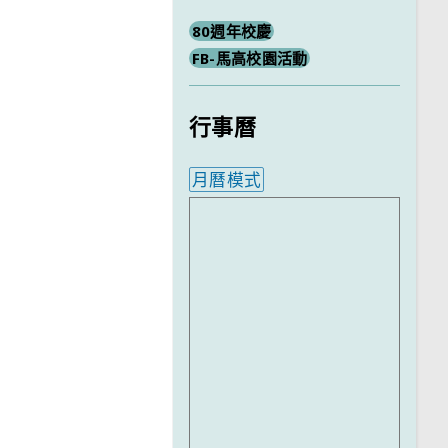
80週年校慶
FB-馬高校園活動
行事曆
月曆模式
內嵌行事曆為視覺預覽，完