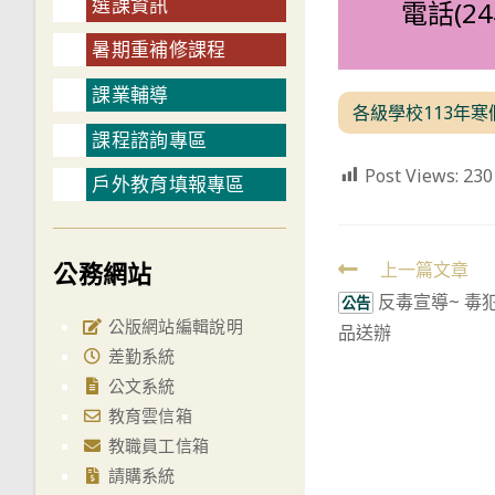
選課資訊
電話(24
暑期重補修課程
課業輔導
各級學校113年
課程諮詢專區
Post Views:
230
戶外教育填報專區
公務網站
Read
上一篇文章
反毒宣導~ 毒
more
公告
公版網站編輯說明
品送辦
articles
差勤系統
公文系統
教育雲信箱
教職員工信箱
請購系統