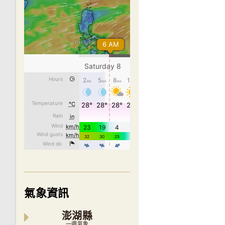
氣象資訊
澎湖縣
一週氣象