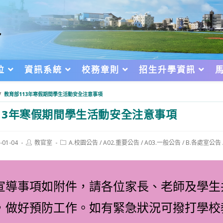
位
資訊系統
校務章則
招生升學資訊
/
教育部113年寒假期間學生活動安全注意事項
13年寒假期間學生活動安全注意事項
Post
Post
-01-04
教官室
A.校園公告
/
A02.重要公告
/
A03.一般公告
/
B.各處室公告
author:
category:
d:
宣導事項如附件，請各位家長、老師及學生
，做好預防工作。如有緊急狀況可撥打學校