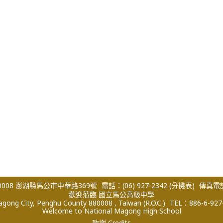
008 澎湖縣馬公市中華路369號
電話：(06) 927-2342
(分機表)
傳真電話：
歡迎蒞臨 國立馬公高級中學
ong City, Penghu County 880008 , Taiwan (R.O.C.)
TEL：886-6-927
Welcome to National Magong High School
致謝 Credits