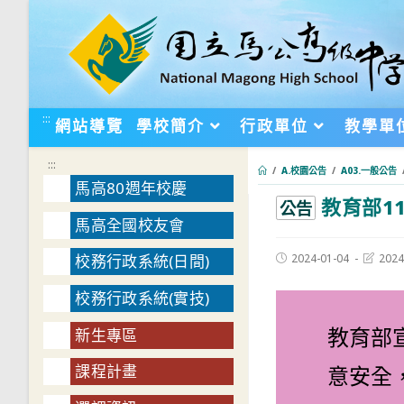
跳
轉
至
主
要
:::
網站導覽
學校簡介
行政單位
教學單
內
容
:::
/
A.校園公告
/
A03.一般公告
馬高80週年校慶
教育部1
:::
公告
馬高全國校友會
Post
Post
2024-01-04
2024
校務行政系統(日間)
published:
last
modifie
校務行政系統(實技)
教育部
新生專區
意安全
課程計畫