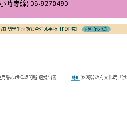
小時專線) 06-9270490
寒假期間學生活動安全注意事項【PDF檔】
下載【PDF檔】
犯見警心虛違規閃避 遭搜出毒
澎湖縣政府文化局「洪
轉知