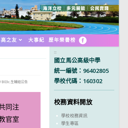
馬高之友
大事紀
歷年榮譽榜
FB
:::
國立馬公高級中學
統一編號：96402805
學校代碼：160302
/
B03c.生輔組公告
校務資料開放
共同注
學校校務資訊
教官室
學生專區