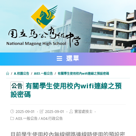
跳
轉
至
主
要
內
選單
容
/
A.校園公告
/
A03.一般公告
/
有關學生使用校內wifi連線之預設密碼
有關學生使用校內wifi連線之預
:::
公告
設密碼
Post
Post
Post
2025-09-01
2025-09-01
實習處技士
published:
last
author:
Post
A03.一般公告
/
A04.行政公告
modified:
category:
目前學生使用校內無線網路連線時使用的預設密