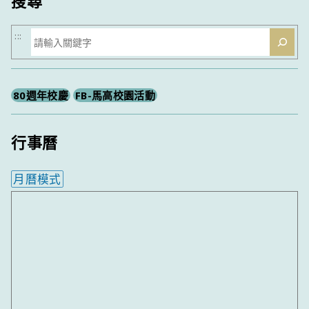
搜尋
搜
:::
尋
80週年校慶
FB-馬高校園活動
行事曆
月曆模式
內嵌行事曆為視覺預覽，完整行事曆內容請使用