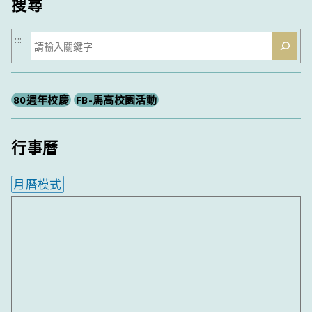
搜尋
搜
:::
尋
80週年校慶
FB-馬高校園活動
行事曆
月曆模式
內嵌行事曆為視覺預覽，完整行事曆內容請使用