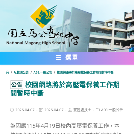
跳
轉
至
主
要
內
選單
容
/
A.校園公告
/
A03.一般公告
/
校園網路將於高壓電保養工作期間暫時中斷
校園網路將於高壓電保養工作期
:::
公告
間暫時中斷
Post
Post
Post
Post
2026-04-07
2026-04-07
實習處技士
A03.一般公告
published:
last
author:
category:
modified:
為因應115年4月19日校內高壓電保養工作，本