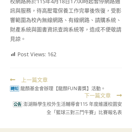
校網路將於115年4月18日17:00時起暫停網路通
訊與服務，待高壓電保養工作完畢後恢復，受影
響範圍為校內無線網路、有線網路、請購系統、
財產系統與圖書資訊查詢系統等，造成不便敬請
見諒。
Post Views:
162
上一篇文章
Read
龍顏基金會辦理【龍顏FUN書獎】活動。
more
轉知
下一篇文章
articles
澎湖縣學生校外生活輔導會115 年度維護校園安
公告
全「籃球三對三鬥牛賽」比賽報名表