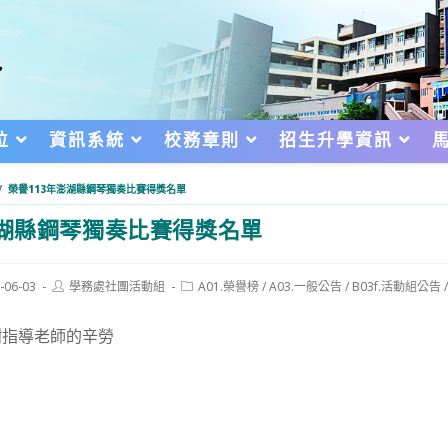
位
資訊系統
校務章則
招生升學資訊
/
榮譽113年澎湖縣鋼琴獨奏比賽得獎名單
澎湖縣鋼琴獨奏比賽得獎名單
Post
Post
-06-03
學務處社團活動組
A01.榮譽榜
/
A03.一般公告
/
B03f.活動組公告
author:
category:
d:
謝指導老師的辛勞