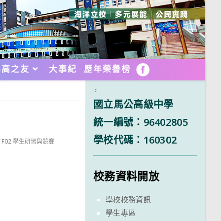
馬高之友
大事紀
歷年榮譽榜
FB
:::
國立馬公高級中學
統一編號：96402805
學校代碼：160302
/
F02.學生研習與競賽
校務資料開放
學校校務資訊
學生專區