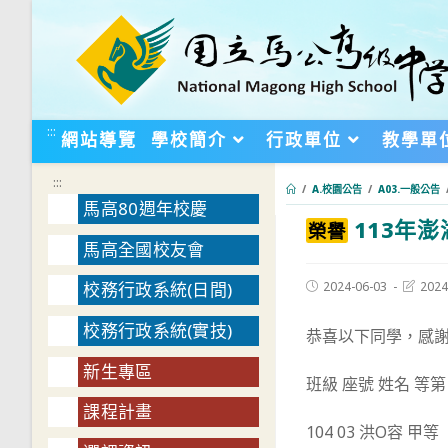
跳
轉
至
主
要
:::
網站導覽
學校簡介
行政單位
教學單
內
容
:::
/
A.校園公告
/
A03.一般公告
馬高80週年校慶
113年
:::
榮譽
馬高全國校友會
Post
Post
2024-06-03
2024
校務行政系統(日間)
published:
last
modifie
校務行政系統(實技)
恭喜以下同學，感
新生專區
班級 座號 姓名 等第
課程計畫
104 03 洪O容 甲等