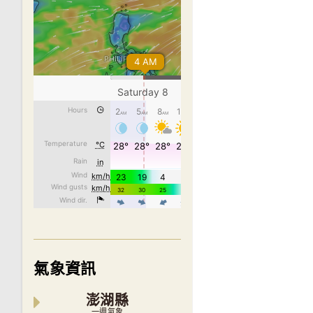
氣象資訊
澎湖縣
一週氣象