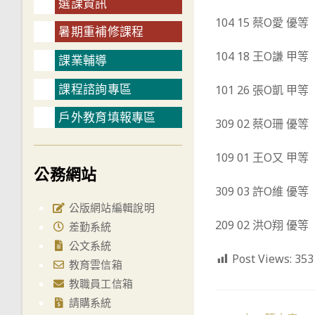
選課資訊
104 15 蔡O愛 優等
暑期重補修課程
104 18 王O謙 甲等
課業輔導
課程諮詢專區
101 26 張O凱 甲等
戶外教育填報專區
309 02 蔡O珊 優等
109 01 王O又 甲等
公務網站
309 03 許O維 優等
公版網站編輯說明
209 02 洪O翔 優等
差勤系統
公文系統
Post Views:
353
教育雲信箱
教職員工信箱
請購系統