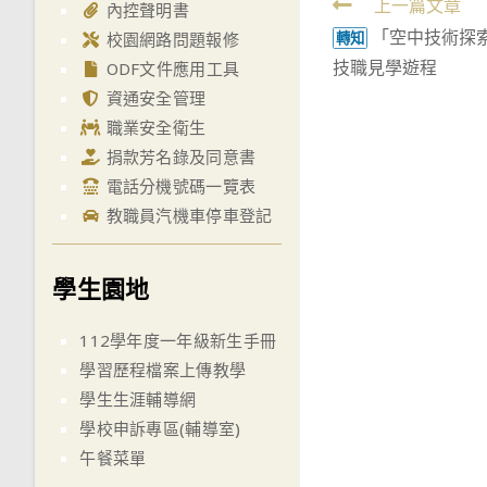
Read
上一篇文章
內控聲明書
「空中技術探
more
校園網路問題報修
轉知
技職見學遊程
ODF文件應用工具
articles
資通安全管理
職業安全衛生
捐款芳名錄及同意書
電話分機號碼一覽表
教職員汽機車停車登記
學生園地
112學年度一年級新生手冊
學習歷程檔案上傳教學
學生生涯輔導網
學校申訴專區(輔導室)
午餐菜單