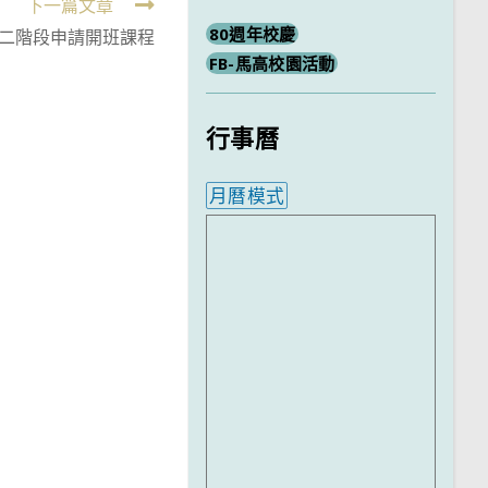
下一篇文章
80週年校慶
第二階段申請開班課程
FB-馬高校園活動
行事曆
月曆模式
內嵌行事曆為視覺預覽，完