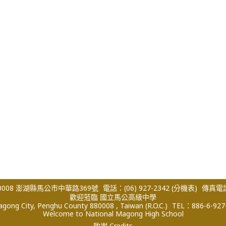
008 澎湖縣馬公市中華路369號
電話：(06) 927-2342
(分機表)
傳真電話：
歡迎蒞臨 國立馬公高級中學
ong City, Penghu County 880008 , Taiwan (R.O.C.)
TEL：886-6-927
Welcome to National Magong High School
致謝 Credits