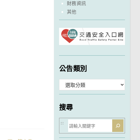
財務資訊
其他
公告類別
分
類
搜尋
搜
:::
尋