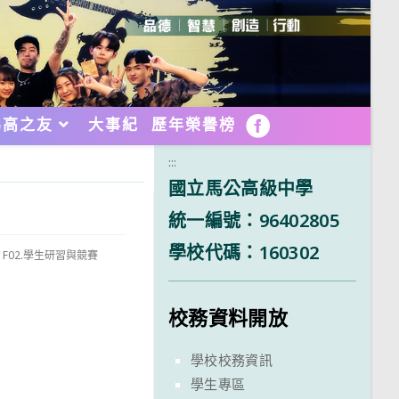
馬高之友
大事紀
歷年榮譽榜
FB
:::
國立馬公高級中學
統一編號：96402805
學校代碼：160302
/
F02.學生研習與競賽
校務資料開放
學校校務資訊
學生專區