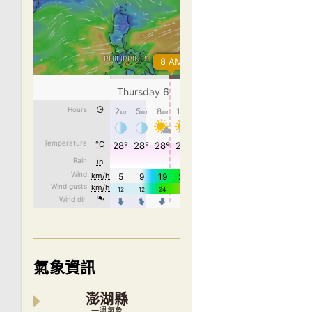
氣象資訊
澎湖縣
一週氣象