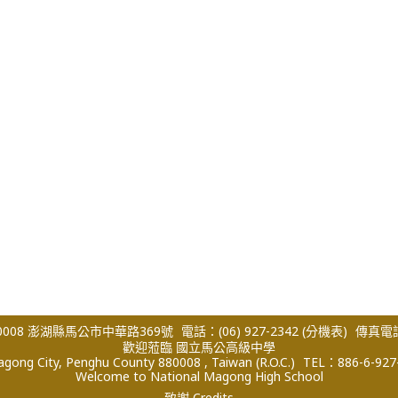
008 澎湖縣馬公市中華路369號
電話：(06) 927-2342
(分機表)
傳真電話：
歡迎蒞臨 國立馬公高級中學
ong City, Penghu County 880008 , Taiwan (R.O.C.)
TEL：886-6-927
Welcome to National Magong High School
致謝 Credits