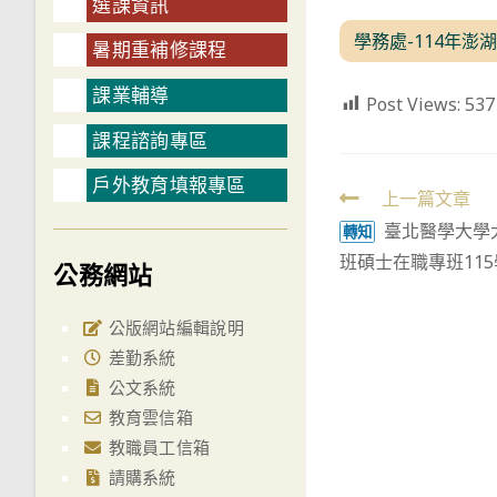
選課資訊
學務處-114年澎
暑期重補修課程
課業輔導
Post Views:
537
課程諮詢專區
戶外教育填報專區
Read
上一篇文章
臺北醫學大學
more
轉知
班碩士在職專班11
articles
公務網站
公版網站編輯說明
差勤系統
公文系統
教育雲信箱
教職員工信箱
請購系統