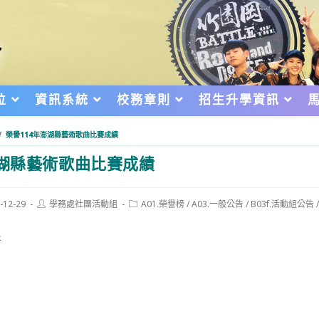
位
資訊系統
校務章則
招生升學資訊
/
榮譽114年澎湖縣藝術歌曲比賽成績
澎湖縣藝術歌曲比賽成績
Post
Post
-12-29
學務處社團活動組
A01.榮譽榜
/
A03.一般公告
/
B03f.活動組公告
author:
category:
d:
件