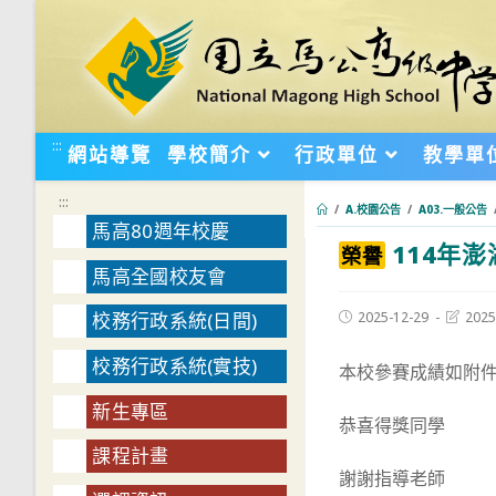
跳
轉
至
主
要
:::
網站導覽
學校簡介
行政單位
教學單
內
容
:::
/
A.校園公告
/
A03.一般公告
馬高80週年校慶
114年
:::
榮譽
馬高全國校友會
Post
Post
2025-12-29
2025
校務行政系統(日間)
published:
last
modifie
校務行政系統(實技)
本校參賽成績如附
新生專區
恭喜得獎同學
課程計畫
謝謝指導老師