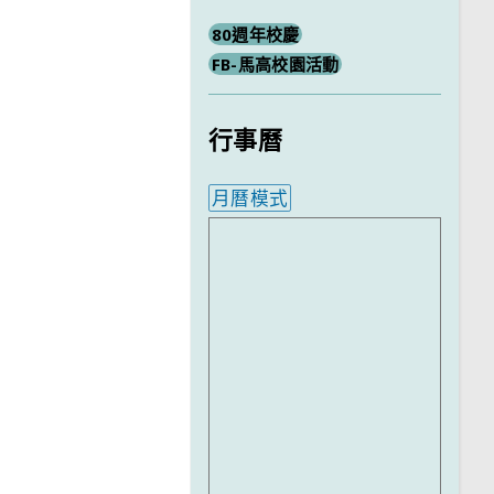
80週年校慶
FB-馬高校園活動
行事曆
月曆模式
內嵌行事曆為視覺預覽，完