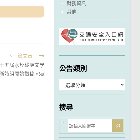
財務資訊
其他
下一篇文章
十五屆水煙紗漣文學
公告類別
新詩組開始徵稿。￼
分
類
搜尋
搜
:::
尋