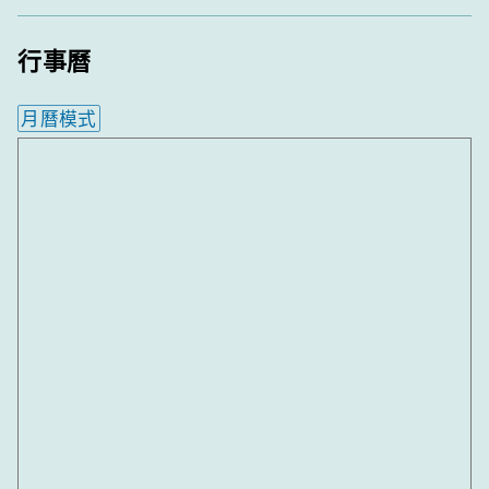
行事曆
月曆模式
內嵌行事曆為視覺預覽，完整行事曆內容請使用