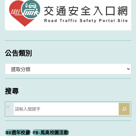
公告類別
分
類
搜尋
搜
:::
尋
80週年校慶
FB-馬高校園活動