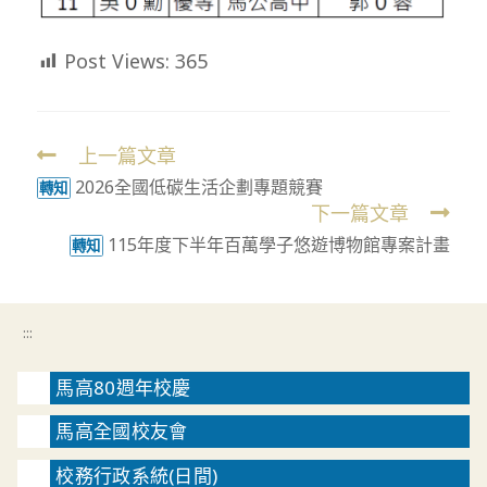
Post Views:
365
上一篇文章
Read
2026全國低碳生活企劃專題競賽
more
轉知
下一篇文章
articles
115年度下半年百萬學子悠遊博物館專案計畫
轉知
:::
馬高80週年校慶
馬高全國校友會
校務行政系統(日間)