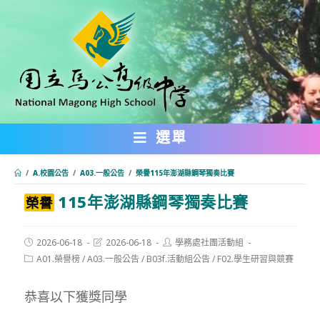
跳
轉
至
主
要
內
選單
容
/
A.校園公告
/
A03.一般公告
/
榮譽115年澎湖縣鋼琴獨奏比賽
115年澎湖縣鋼琴獨奏比賽
:::
榮譽
Post
Post
Post
2026-06-18
2026-06-18
學務處社團活動組
published:
last
author:
Post
A01.榮譽榜
/
A03.一般公告
/
B03f.活動組公告
/
F02.學生研習與競賽
modified:
category:
恭喜以下獲獎同學