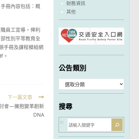
財務資訊
。手冊內容包括：概
其他
教職員工宣導，俾利
育部性別平等教育全
版資源手冊及課程模組網
df。
公告類別
分
類
下一篇文章
搜尋
研討會—擁抱變革創新
DNA
搜
:::
尋