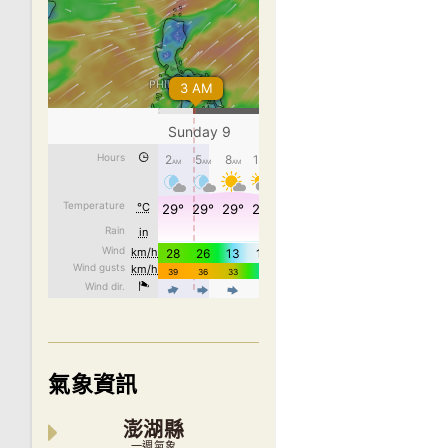
氣象資訊
澎湖縣
一週氣象