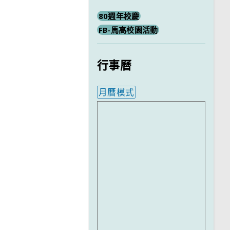
80週年校慶
FB-馬高校園活動
行事曆
月曆模式
內嵌行事曆為視覺預覽，完