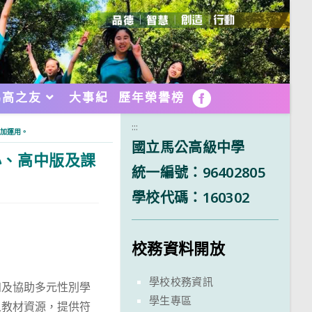
馬高之友
大事紀
歷年榮譽榜
FB
:::
加運用。
國立馬公高級中學
小、高中版及課
統一編號：96402805
學校代碼：160302
校務資料開放
學校校務資訊
知及協助多元性別學
學生專區
之教材資源，提供符