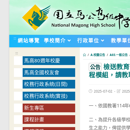
跳
轉
至
主
要
:::
網站導覽
學校簡介
行政單位
教學單
內
容
:::
/
A.校園公告
/
A03.一般公告
馬高80週年校慶
檢送教育
:::
公告
馬高全國校友會
程模組，請教
校務行政系統(日間)
Post
Post
2025-07-02
2025
校務行政系統(實技)
published:
last
modifie
一、依國教署114年6
新生專區
課程計畫
二、為提升各級學
生之能力，俾提供