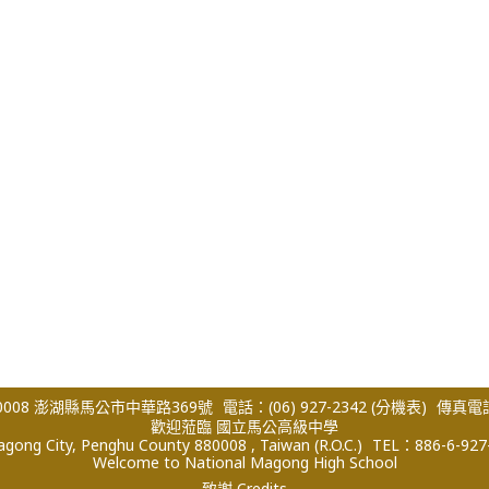
008 澎湖縣馬公市中華路369號
電話：(06) 927-2342
(分機表)
傳真電話：
歡迎蒞臨 國立馬公高級中學
ong City, Penghu County 880008 , Taiwan (R.O.C.)
TEL：886-6-927
Welcome to National Magong High School
致謝 Credits