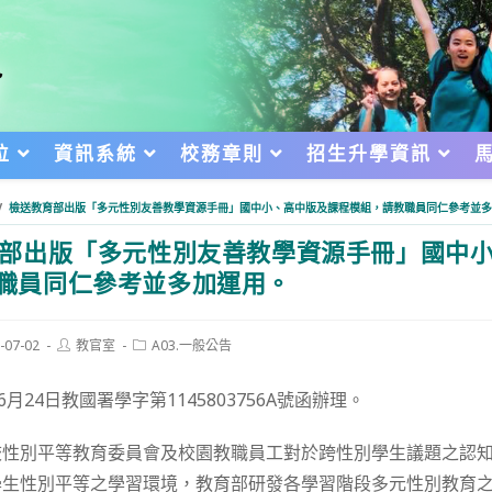
位
資訊系統
校務章則
招生升學資訊
/
檢送教育部出版「多元性別友善教學資源手冊」國中小、高中版及課程模組，請教職員同仁參考並多
部出版「多元性別友善教學資源手冊」國中
職員同仁參考並多加運用。
Post
Post
-07-02
教官室
A03.一般公告
author:
category:
d:
月24日教國署學字第1145803756A號函辦理。
校性別平等教育委員會及校園教職員工對於跨性別學生議題之認
學生性別平等之學習環境，教育部研發各學習階段多元性別教育