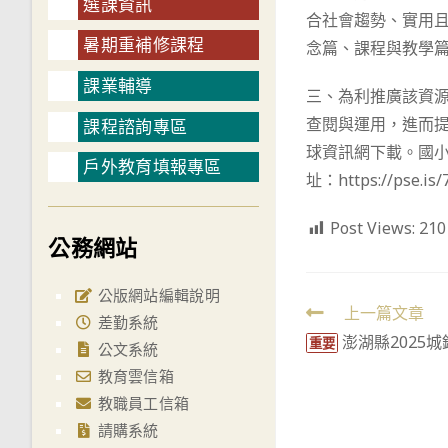
選課資訊
合社會趨勢、實用
暑期重補修課程
念篇、課程與教學
課業輔導
三、為利推廣該資
查閱與運用，進而
課程諮詢專區
球資訊網下載。國小版資
戶外教育填報專區
址：https://pse.
Post Views:
210
公務網站
公版網站編輯說明
Read
上一篇文章
差勤系統
澎湖縣2025
more
重要
公文系統
articles
教育雲信箱
教職員工信箱
請購系統