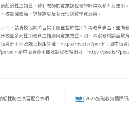
且適齡適性之訊息，俾利教師於實施課程教學時得以參考與運用
篇、校園經驗篇、導師篇以及多元性別教學資源篇。
源手冊，請貴校協助將旨揭手冊登載於性別平等教育專區，並向
提升校園多元性別教育之推廣與實施效益。四、本案教材請至教
源手冊及課程模組網址：https://pse.is/7perdf；國中
is/7pered。高中版資源手冊及課程模組網址：https://pse.is/7pes
城鎮韌性防空演習配合事項
2025技職教育國際
轉知