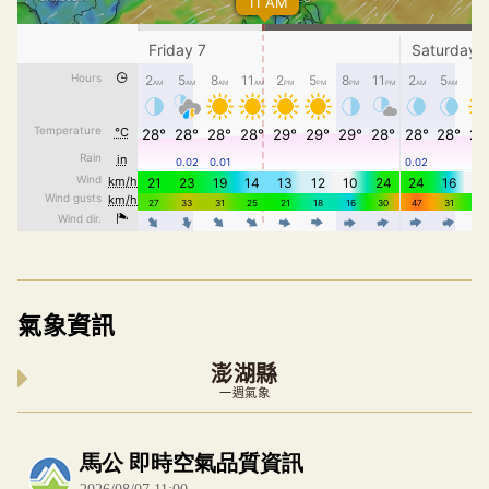
氣象資訊
澎湖縣
一週氣象
內嵌空氣品質小工具為視覺預覽，完整即時空氣