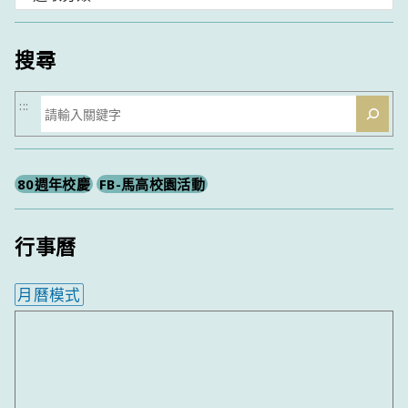
類
搜尋
搜
:::
尋
80週年校慶
FB-馬高校園活動
行事曆
月曆模式
內嵌行事曆為視覺預覽，完整行事曆內容請使用