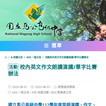
跳
轉
至
主
要
內
選單
容
/
A.校園公告
/
A03.一般公告
/
活動校內英文作文朗讀演講/單字比賽辦法
校內英文作文朗讀演講/單字比賽
:::
活動
辦法
Post
Post
Post
2023-08-31
2023-08-31
教務處試務組
published:
last
author:
Post
A03.一般公告
/
A05.校園活動
/
B02.教務處公告
modified:
category:
國立馬公高級中學112學年度英語演講、作文、