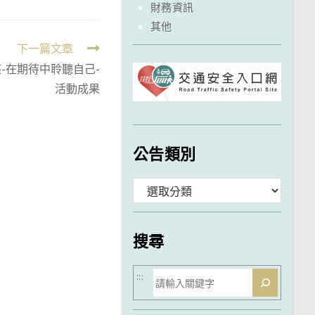
財務資訊
其他
下一篇文章
-在期待中聆聽自己-
活動成果
公告類別
分
類
搜尋
搜
:::
尋