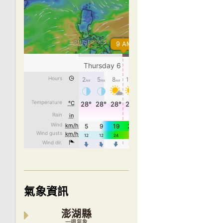
氣象資訊
澎湖縣
一週氣象