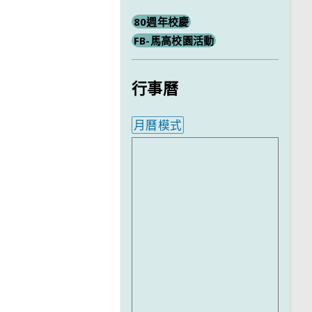
80週年校慶
FB-馬高校園活動
行事曆
月曆模式
內嵌行事曆為視覺預覽，完