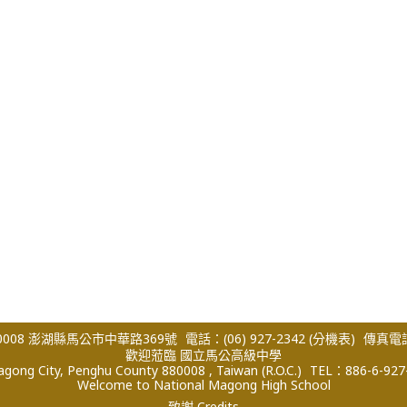
008 澎湖縣馬公市中華路369號
電話：(06) 927-2342
(分機表)
傳真電話：
歡迎蒞臨 國立馬公高級中學
ong City, Penghu County 880008 , Taiwan (R.O.C.)
TEL：886-6-927
Welcome to National Magong High School
致謝 Credits