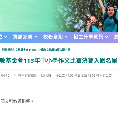
位
資訊系統
校務章則
招生升學資訊
/
活動溫世仁文教基金會113年中小學作文比賽決賽入圍名單
教基金會113年中小學作文比賽決賽入圍名單
Post
Post
-04-15
教務處試務組
A03.一般公告
/
A05.校園活動
/
B02.教務處公告
author:
category:
d:
謝國文科教師指導。