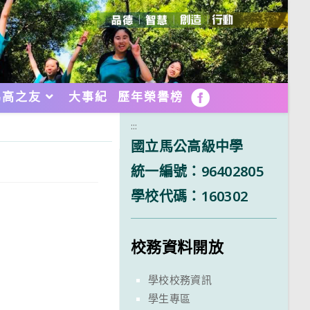
馬高之友
大事紀
歷年榮譽榜
FB
:::
國立馬公高級中學
統一編號：96402805
學校代碼：160302
校務資料開放
學校校務資訊
學生專區