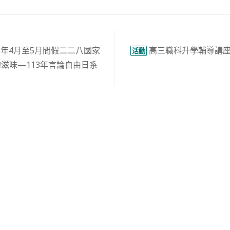
3年4月至5月間假二二八國家
高三職科升學輔導講座
活動
滋味—113年言論自由日系