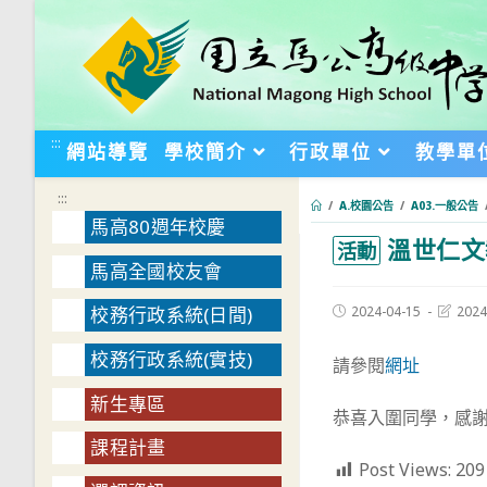
跳
轉
至
主
要
:::
網站導覽
學校簡介
行政單位
教學單
內
容
:::
/
A.校園公告
/
A03.一般公告
馬高80週年校慶
溫世仁文
:::
活動
馬高全國校友會
Post
Post
2024-04-15
2024
校務行政系統(日間)
published:
last
modifie
校務行政系統(實技)
請參閱
網址
新生專區
恭喜入圍同學，感
課程計畫
Post Views:
209