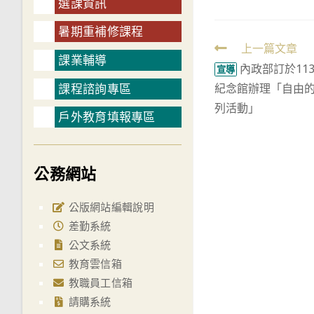
選課資訊
暑期重補修課程
Read
上一篇文章
課業輔導
內政部訂於11
more
宣導
課程諮詢專區
紀念館辦理「自由的
articles
列活動」
戶外教育填報專區
公務網站
公版網站編輯說明
差勤系統
公文系統
教育雲信箱
教職員工信箱
請購系統