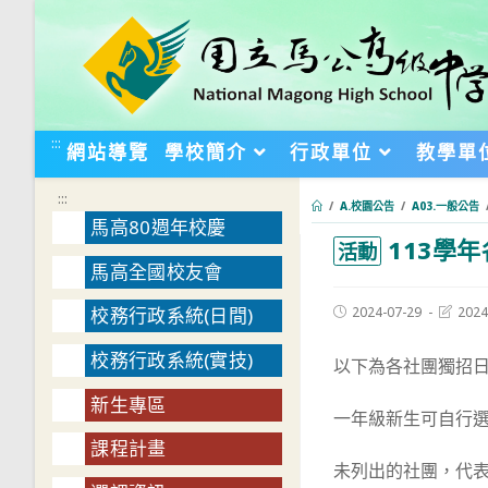
跳
轉
至
主
要
:::
網站導覽
學校簡介
行政單位
教學單
內
容
:::
/
A.校園公告
/
A03.一般公告
馬高80週年校慶
113學
:::
活動
馬高全國校友會
Post
Post
2024-07-29
2024
校務行政系統(日間)
published:
last
modifie
校務行政系統(實技)
以下為各社團獨招
新生專區
一年級新生可自行
課程計畫
未列出的社團，代表