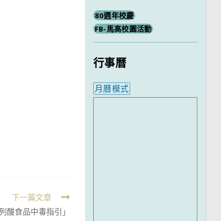
80週年校慶
FB-馬高校園活動
行事曆
月曆模式
內嵌行事曆為視覺預覽，完
下一篇文章
列酸食品中毒指引」