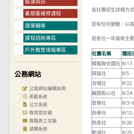
選課資訊
各社團招生詳細方式
暑期重補修課程
若有任何變動，以各
課業輔導
課程諮詢專區
祝各位一年級新生
戶外教育填報專區
社團名稱
獨招
模擬聯合國社
8/13
公務網站
辯論社
8/5
合唱社
8/22
公版網站編輯說明
鹹甜點心社
8/24
差勤系統
管樂社
8/3~
公文系統
教育雲信箱
跆拳社
8/12
教職員工信箱
熱音社
8/26
請購系統
動漫社
8/25