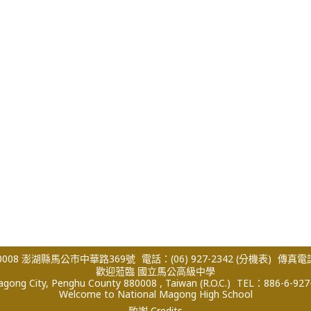
008 澎湖縣馬公市中華路369號
電話：(06) 927-2342
(分機表)
傳真電話：
歡迎蒞臨 國立馬公高級中學
ong City, Penghu County 880008 , Taiwan (R.O.C.)
TEL：886-6-927
Welcome to National Magong High School
致謝 Credits