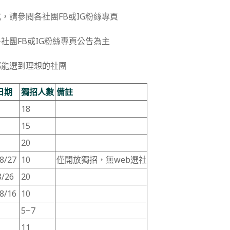
，請參閱各社團FB或IG粉絲專頁
社團FB或IG粉絲專頁公告為主
都能選到理想的社團
日期
獨招人數
備註
18
15
20
-8/27
10
僅開放獨招，無web選社
8/26
20
-8/16
10
5~7
11