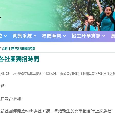
位
資訊系統
校務章則
招生升學資訊
/
活動113學年各社團獨招時間
年各社團獨招時間
Post
Post
-08-05
學務處社團活動組
A03.一般公告
/
B03f.活動組公告
/
F03.生活與
author:
category:
d:
日期
選擇是否參加
該社團僅開放web選社，請一年級新生於開學後自行上網選社