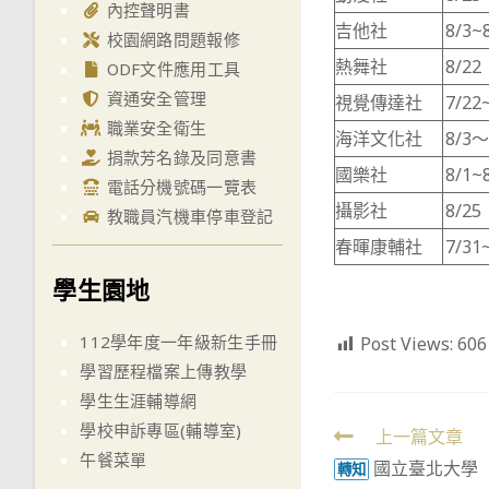
內控聲明書
吉他社
8/3~
校園網路問題報修
熱舞社
8/22
ODF文件應用工具
資通安全管理
視覺傳達社
7/22
職業安全衛生
海洋文化社
8/3～
捐款芳名錄及同意書
國樂社
8/1~
電話分機號碼一覽表
攝影社
8/25
教職員汽機車停車登記
春暉康輔社
7/31
學生園地
112學年度一年級新生手冊
Post Views:
606
學習歷程檔案上傳教學
學生生涯輔導網
學校申訴專區(輔導室)
Read
上一篇文章
午餐菜單
國立臺北大學
more
轉知