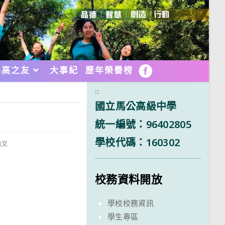
馬高之友
大事紀
歷年榮譽榜
FB
:::
國立馬公高級中學
統一編號：96402805
學校代碼：160302
藝文
校務資料開放
學校校務資訊
學生專區