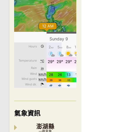
氣象資訊
澎湖縣
一週氣象