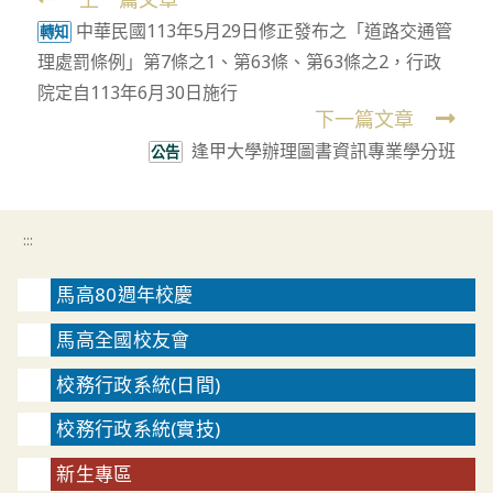
Read
中華民國113年5月29日修正發布之「道路交通管
more
轉知
理處罰條例」第7條之1、第63條、第63條之2，行政
articles
院定自113年6月30日施行
下一篇文章
逢甲大學辦理圖書資訊專業學分班
公告
:::
馬高80週年校慶
馬高全國校友會
校務行政系統(日間)
校務行政系統(實技)
新生專區