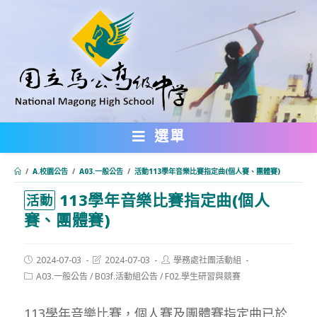
跳
轉
至
主
要
內
選單
容
/
A.校園公告
/
A03.一般公告
/
活動113學年音樂比賽指定曲(個人賽、團體賽)
113學年音樂比賽指定曲(個人
:::
活動
賽、團體賽)
Post
Post
Post
2024-07-03
2024-07-03
學務處社團活動組
published:
last
author:
Post
A03.一般公告
/
B03f.活動組公告
/
F02.學生研習與競賽
modified:
category:
113學年音樂比賽，個人賽及團體賽指定曲已於