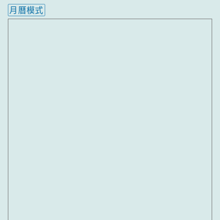
月曆模式
內嵌行事曆為視覺預覽，完整行事曆內容請使用