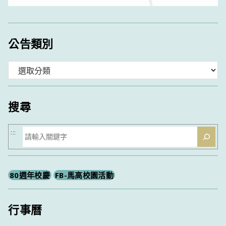
公告類別
分
類
搜尋
搜
:::
尋
80週年校慶
FB-馬高校園活動
行事曆