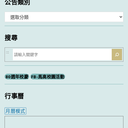
公告類別
分
類
搜尋
搜
:::
尋
80週年校慶
FB-馬高校園活動
行事曆
月曆模式
內嵌行事曆為視覺預覽，完整行事曆內容請使用