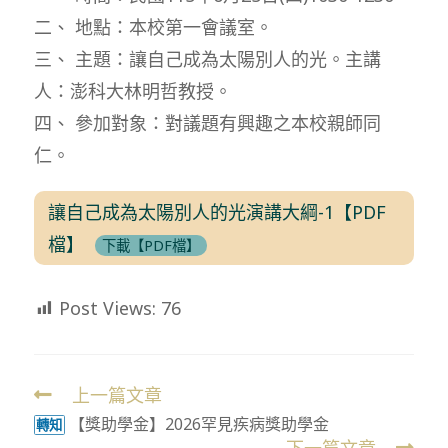
二、 地點：本校第一會議室。
三、 主題：讓自己成為太陽別人的光。主講
人：澎科大林明哲教授。
四、 參加對象：對議題有興趣之本校親師同
仁。
讓自己成為太陽別人的光演講大綱-1【PDF
檔】
下載【PDF檔】
Post Views:
76
上一篇文章
Read
【獎助學金】2026罕見疾病獎助學金
more
轉知