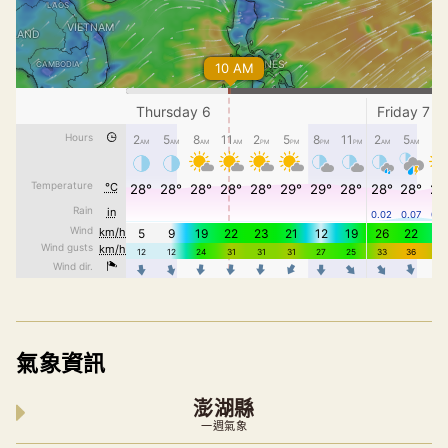
氣象資訊
澎湖縣
一週氣象