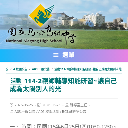
跳
轉
至
主
要
內
選單
容
/
A.校園公告
/
A03.一般公告
/
活動114-2親師輔導知能研習~讓自己成為太陽別人的光
114-2親師輔導知能研習~讓自己
:::
活動
成為太陽別人的光
Post
Post
Post
2026-06-25
2026-06-25
輔導室主任
published:
last
author:
Post
A03.一般公告
/
A05.校園活動
/
B05.輔導室公告
modified:
category:
一、 時間：民國115年6月25日(四)1030-1230。